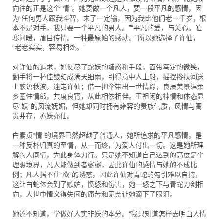
向往的正是这个“情”。她要做一个凡人，要一段平凡的感情，因
为“任何男人跟我斗智，末了一定输，因为我比他们老一千岁，根
本不是对手，我只要一个平凡的男人。”“平凡的爱，与关心。嘘
寒问暖，眉目传情。一种最原始的感动。”所以她选择了许仙，
“老老实实，容易相处。”
对许仙的追求，她使尽了蛇妖的媚惑和手段，面带笃定的微笑，
翻手将一杯佳酿幻成满天细雨，引得意中人上船，摇摆搀扶间送
上软语秋波，迷定许仙；借一把伞带出一世情缘，良辰美景温柔
乡圈住情郎，共度良宵，从此相依相伴。王祖闲的神情和体态显
尽“妖”的风流妩媚，但她却同时拥有雍容的贵族气质，风情与高
贵并存，亦妖亦仙。
白素贞“情”的境界已然超越了普通人，她所追求的平凡感情，是
一种反朴归真的至情，从一而终，为爱人付出一切。这是她所理
解的人间情，为此身体力行。只是她不知道自己达到的高度是个
理想境界，凡人能做到者寥寥，因此许仙的感情与她的不成比
例；凡人挡不住“欲”的诱惑，因此许仙对青蛇的勾引难以自持，
这让白蛇体会到了嫉妒，愤怒和伤害，她一怒之下与青蛇刀剑相
向，人世中情义得失间的痛苦和无奈让她滴下了眼泪。
她还不知道，学做好人实非妖的本分。“我只知道怎样去明白人情