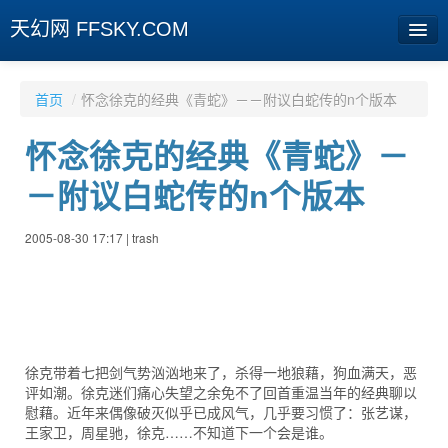
天幻网 FFSKY.COM
首页
首页
/
怀念徐克的经典《青蛇》－－附议白蛇传的n个版本
资讯
怀念徐克的经典《青蛇》－
周边
－附议白蛇传的n个版本
娱乐
2005-08-30 17:17 | trash
专题
相册
社区
徐克带着七把剑气势汹汹地来了，杀得一地狼藉，狗血满天，恶
旧版临时
评如潮。徐克迷们痛心失望之余免不了回首重温当年的经典聊以
慰藉。近年来偶像破灭似乎已成风气，几乎要习惯了：张艺谋，
[登陆] [注册]
王家卫，周星驰，徐克……不知道下一个会是谁。