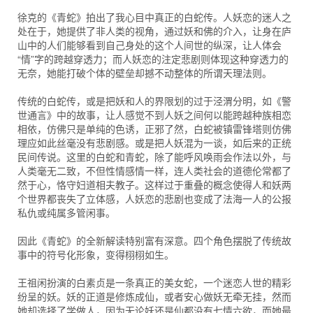
徐克的《青蛇》拍出了我心目中真正的白蛇传。人妖恋的迷人之
处在于，她提供了非人类的视角，通过妖和佛的介入，让身在庐
山中的人们能够看到自己身处的这个人间世的纵深，让人体会
“情”字的跨越穿透力；而人妖恋的注定悲剧则体现这种穿透力的
无奈，她能打破个体的壁垒却撼不动整体的所谓天理法则。
传统的白蛇传，或是把妖和人的界限划的过于泾渭分明，如《警
世通言》中的故事，让人感觉不到人妖之间何以能跨越种族相恋
相依，仿佛只是单纯的色诱，正邪了然，白蛇被镇雷锋塔则仿佛
理应如此丝毫没有悲剧感。或是把人妖混为一谈，如后来的正统
民间传说。这里的白蛇和青蛇，除了能呼风唤雨会作法以外，与
人类毫无二致，不但性情感情一样，连人类社会的道德伦常都了
然于心，恪守妇道相夫教子。这样过于重叠的概念使得人和妖两
个世界都丧失了立体感，人妖恋的悲剧也变成了法海一人的公报
私仇或纯属多管闲事。
因此《青蛇》的全新解读特别富有深意。四个角色摆脱了传统故
事中的符号化形象，变得栩栩如生。
王祖闲扮演的白素贞是一条真正的美女蛇，一个迷恋人世的精彩
纷呈的妖。妖的正道是修炼成仙，或者安心做妖无牵无挂，然而
她却选择了学做人，因为无论妖还是仙都没有七情六欲，而她最