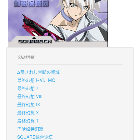
论坛精华贴
Δ隐されし禁断の聖域
最终幻想 I~VI、MQ
最终幻想 7
最终幻想 VIII
最终幻想 IX
最终幻想 X
最终幻想 T
巴哈姆特洞窟
SQUARE综合论坛