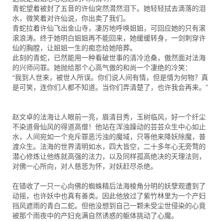
青蛇望着被封了五音的许仙突然潸然泪下。她轻轻拭去滴落的泪
水，微笑着对许仙说，你出卖了我们。
青蛇拉着许仙飞出金山寺，凄厉地呼唤姐姐，可回应她的只有滚
滚浪涛。终于她明白姐姐再不能回来，她缓缓转身，一剑刺穿许
仙的胸膛，让姐姐一生的痴恋给她陪葬。
此刻的青蛇，已然能用一种看破世事的清冷沧桑，傲然面对法海
的兴师问罪。她抛给那个心高气傲的和尚一个凄绝的冷笑：
“我到人世来，被世人所误。你们说人间有情，但是情为何物？真
是可笑，连你们人都不知道。当你们弄清楚了，也许我会再来。”
赵文卓的法海让人眼前一亮，眉清目秀，玉树临风，好一个纤尘
不染道骨仙风的得道高僧！他站在浑浊躁动的芸芸众生中心如止
水，人间宛如一个充斥罪恶污浊的魔域，只等他来降妖除魔，普
渡众生。法海的世界清明如水，四大皆空，二十多年心无旁骛的
潜心修炼让他练就高强的法力，以及同样孤高绝决的天理法则，
对佛一心所向，对人慈悲为怀，对妖赶尽杀绝。
在错收了一只一心向佛的蜘蛛精后法海棱角分明的妖孽观遭到了
动摇，也许妖中也真有善类。因此他放过了紫竹林里为一个产妇
挡风遮雨的青白二蛇。但他没想到自己一颗未受尘世侵染的心竟
被那个雨夜中的产妇充满自然诱惑的躯体挑动了心魔。