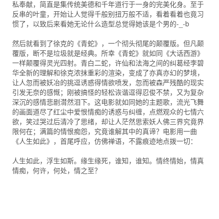
私奉献，简直是集传统美德和千年道行于一身的完美化身。至于
反串的叶童，开始让人觉得千般别扭万般不适，看着看着也竟习
惯了，以致后来看她无论什么造型总觉得她该是个男的-_-b
然后就看到了徐克的《青蛇》，一个彻头彻尾的颠覆版。但凡颠
覆版，断不是垃圾就是经典。所幸《青蛇》就如同《大话西游》
一样颠覆得灵光四射。青白二蛇，许仙和法海之间的纠葛经李碧
华全新的理解和徐克浓抹重彩的渲染，变成了亦真亦幻的梦境，
让人忽而被妖冶的挑逗诱惑得情欲喷发，忽而被森严残酷的现实
引发无奈的感慨；刚被搞怪的轻松诙谐逗得忍俊不禁，又为复杂
深沉的感情悲剧潸然泪下。这电影就如同她的主题歌，流光飞舞
的画面道尽了红尘中爱恨情痴的诱惑与纠缠，点燃观众的七情六
欲，笑过哭过后清冷了思绪，却让人茫然思索妖人佛三界究竟界
限何在；满篇的情恨痴怨，究竟谁解其中的真谛？电影用一曲
《人生如此》，首尾呼应，仿佛禅语，不露痕迹地点拨一切：
人生如此，浮生如斯。缘生缘死，谁知，谁知。情终情始，情真
情痴，何许，何处，情之至？