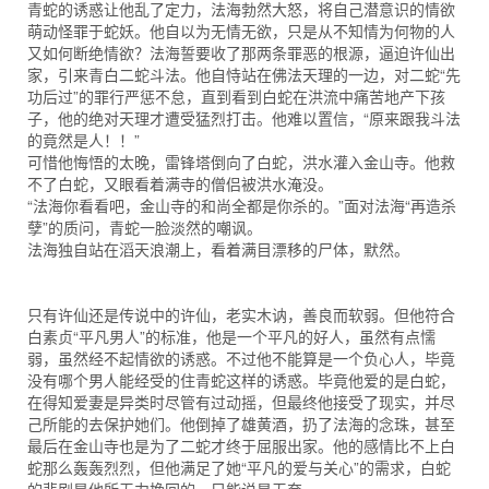
青蛇的诱惑让他乱了定力，法海勃然大怒，将自己潜意识的情欲
萌动怪罪于蛇妖。他自以为无情无欲，只是从不知情为何物的人
又如何断绝情欲？法海誓要收了那两条罪恶的根源，逼迫许仙出
家，引来青白二蛇斗法。他自恃站在佛法天理的一边，对二蛇“先
功后过”的罪行严惩不怠，直到看到白蛇在洪流中痛苦地产下孩
子，他的绝对天理才遭受猛烈打击。他难以置信，“原来跟我斗法
的竟然是人！！”
可惜他悔悟的太晚，雷锋塔倒向了白蛇，洪水灌入金山寺。他救
不了白蛇，又眼看着满寺的僧侣被洪水淹没。
“法海你看看吧，金山寺的和尚全都是你杀的。”面对法海“再造杀
孽”的质问，青蛇一脸淡然的嘲讽。
法海独自站在滔天浪潮上，看着满目漂移的尸体，默然。
只有许仙还是传说中的许仙，老实木讷，善良而软弱。但他符合
白素贞“平凡男人”的标准，他是一个平凡的好人，虽然有点懦
弱，虽然经不起情欲的诱惑。不过他不能算是一个负心人，毕竟
没有哪个男人能经受的住青蛇这样的诱惑。毕竟他爱的是白蛇，
在得知爱妻是异类时尽管有过动摇，但最终他接受了现实，并尽
己所能的去保护她们。他倒掉了雄黄酒，扔了法海的念珠，甚至
最后在金山寺也是为了二蛇才终于屈服出家。他的感情比不上白
蛇那么轰轰烈烈，但他满足了她“平凡的爱与关心”的需求，白蛇