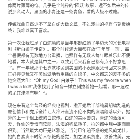
像两片薄薄的符。几乎是个纯粹的“降妖”故事，远不如后来的传
说那么动人，里面的小青还是一条青鱼，看的人极不过瘾。
传统戏曲自然少不了拿白蛇大做文章，不过戏曲的拖沓与刻板始
终让我难以真正喜欢。
第一次让我过足了白蛇瘾的是当年那部红透了半边天的冗长电视
剧《新白娘子传奇》。那个时候满大街都在放“千年等一回”，每
个暑假都有无数地方台重播，也照样有无数人每年跟着乐此不疲
地看，本人就是其中之一，以致到后来我自己都有点不好意思
了。有一年我那个七岁就移民到美国的小表妹跟父母回来探亲，
正好撞见我又在美滋滋地看重播的白娘子，中文都忘的差不多的
她突然大叫：“Oh my God! 白娘子！This was my favorite when
I was a kid!!”我像找到了知音一样立刻拉着她一起看，那一遍过
的尤其津津有味^_^。
现在来看这个曾经的经典电视剧，撇开她后半部纯属胡编乱造的
原创情节和充斥全片让人冷汗直流不伦不类的演唱段落以外，她
算的上一个很正统的白蛇传。白蛇的美丽善良，青蛇的活泼可
爱，许仙的专情而软弱，法海的狗拿耗子，拍的都中规中距面面
俱到。当然最大功臣是赵雅芝，当时已年逾不惑的她风韵尤佳，
她的白素贞不时给人惊艳的感觉，加之温柔贤惠，致善致美，无