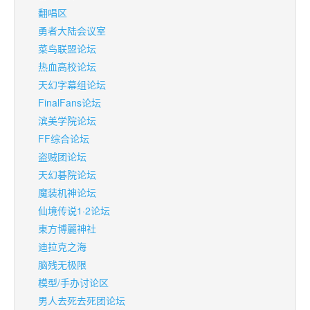
翻唱区
勇者大陆会议室
菜鸟联盟论坛
热血高校论坛
天幻字幕组论坛
FinalFans论坛
滨美学院论坛
FF综合论坛
盗贼团论坛
天幻碁院论坛
魔装机神论坛
仙境传说1·2论坛
東方博麗神社
迪拉克之海
脑残无极限
模型/手办讨论区
男人去死去死团论坛