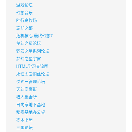
游戏论坛
幻想音乐
陆行鸟牧场
忘却之都
危机核心 最终幻想7
梦幻之星论坛
梦幻之星系列论坛
梦幻之星宇宙
HTML学习交流团
永恒の爱丽丝论坛
ダミー管理论坛
天幻富豪街
猎人集会所
日向家地下基地
秘密基地办公桌
积木书屋
三国论坛