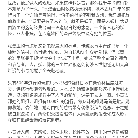
世故，依足做人的规矩，如果这样也是错，那么我千年的道行都
不知是为了什么。”水漫金山时依然执迷不悔，她不去想千年的道
行为了一个许仙是否值得，“值不值得轮不到我去想，我只想把许
仙救出来。”“妖要是有了人的心，就不是妖了，而是人妖！”大话
西游里的这句经典台词一语道破白蛇的悲剧，一个有人心的妖
怪，非人非妖，在六道轮回的森严等级中没有她的位置。
张曼玉的青蛇是这部电影最大的亮点。传统故事中青蛇只是一个
纯粹的陪衬，充当绿叶红娘，为白蛇和许仙穿针引线。但《青
蛇》里张曼玉却“喧宾夺主”地成了主角，她成了整个故事的视角
和参与者。人，妖，佛的三个世界被这条初涉人世懵懂无知天真
烂漫的小青蛇搅了个天翻地覆。
只有500年道行的青蛇原本只想饱食终日地在紫竹林里度过每一
天，连修行都懒懒散散的。原本以为她和姐姐能够这样相伴到永
远，没想到姐姐却看中了人间的繁华，定要下去走一遭。小青崇
拜她的姐姐，姐姐有1000年的道行，做妹妹的唯她马首是瞻。她
仰慕她，信任她，她对白蛇的感情带有偶像崇拜的迷恋。于是她
被白蛇说动了，两条蛇交缠着躯体在大雨瓢泼的夜晚化成人形，
降临在纸醉金迷的烟花柳巷。
小青对人间一无所知，妖性未脱，蛇性不改。陌生的世界是新奇