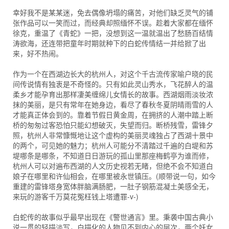
幸好我不是某某迷，免去偶像坍塌的痛苦，对他们缺乏灵气的铺
张作品可以一笑而过，而经典却照缅怀不误。趁着大家都在缅怀
徐克，重温了《青蛇》一把，没想到这一温就温出了愁肠百结情
涛欲海，还连带把童年时期就种下的白蛇传情结一并给掀了出
来，好不热闹。
作为一个在西湖边长大的杭州人，对这个千古流传家喻户晓的民
间传说情有独衷是不奇怪的。只有如此灵山秀水，飞花醉人的温
柔乡才能孕育出那样凄美缠绵儿女情长的故事。西湖烟雨淡妆浓
抹的美丽，是只有常年在她身边，看尽了春秋冬夏阴晴雨雪的人
才能真正体会到的。靠着节假日黄金周，在拥挤的人潮中踏上断
桥的匆匆过客恐怕只能幻想破灭，失望而归。断桥残雪，雷锋夕
照，杭州人非常慷慨地让这个虚构的美丽灵魂独占了西湖十景中
的两个，可见她的魅力；杭州人可能分不清踏过千遍的白堤和苏
堤哪条是哪条，不知道日日游玩的孤山里那座梅鹤亭为谁而修，
杭州人可以对遍布西湖的人文历史视若无睹，但绝不会不知道白
娘子在哪里和许仙相会，在哪里被永世镇压。(顺带说一句，如今
重建的雷锋塔身宽体胖脑满肠肥，一肚子钢筋混凝土美感全无，
来玩的游客千万莫花冤枉钱上塔遭罪-v-)
白蛇传的故事似乎最早出现在《警世通言》里。秉袭中国古典小
说一贯的轻描淡写，白描化的人物见不到内心的层次，两个妖女