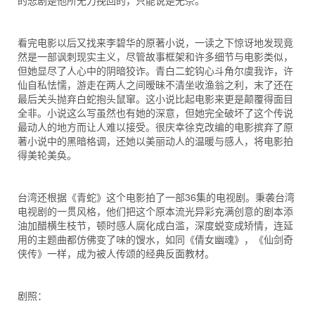
的悲剧是他所无力挽回的，只能说是无奈。
看完电影以后又找来李碧华的原著小说，一读之下惊讶地发现竟
然是一部讽刺现实主义，尽管故事框架和许多细节与电影类似，
但她显尽了人心中的阴暗狡诈。青白二蛇钩心斗角尔虞我诈，许
仙自私怯懦，游走在两人之间暧昧不清坐收渔翁之利，末了还在
最后关头抛弃白蛇抱头鼠窜。这小说比起电影来更是颠覆得面目
全非。小说这么写虽然也有她的深意，但她完全破坏了这个传说
最动人的地方而让人难以接受。很庆幸徐克改编的电影摈弃了原
著小说中的黑暗格调，还她以美丽动人的温暖与感人，将电影拍
得美轮美奂。
台湾还根据《青蛇》这个电影拍了一部36集的电视剧。秉袭台湾
电视剧的一贯风格，他们把这个原本流光异彩充满创意的剧本添
油加醋横生枝节，顿时感人腐化成白滥，深度蜕变成矫情，连延
用的主题曲都仿佛变了味的馊水，如同《倩女幽魂》，《仙剑奇
侠传》一样，成为被人传颂的经典反面教材。
剧照：