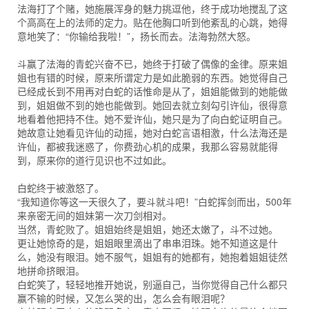
法海打了个赌，她施展浑身的魅力挑逗他，终于成功地搅乱了这
个高高在上的法师的定力。贴在他胸口听到他紊乱的心跳，她得
意地笑了：“你输给我啦！”，扬长而去。法海勃然大怒。
斗赢了法海的青蛇兴奋不已，她终于打破了偶像的金律。原来姐
姐也有错的时候，原来所谓定力是如此脆弱的东西。她觉得自己
已经成长到不用再对白蛇的话惟命是从了，姐姐能做到的她能做
到，姐姐做不到的她也能做到。她回去就立刻勾引许仙，很得意
地看着他把持不住。她不爱许仙，她只是为了向白蛇证明自己。
她故意让她看见许仙的动摇，她对白蛇言语相激，什么法海还是
许仙，都被我迷惑了，你费劲心机的成果，我那么容易就能得
到，原来你的道行见识也不过如此。
白蛇终于被激怒了。
“我知道你等这一天很久了，要斗就斗吧！”白蛇挥剑而出，500年
来亲密无间的姐妹第一次刀剑相对。
当然，青蛇败了。姐姐始终是姐姐，她还太嫩了，斗不过她。
更让她惊奇的是，姐姐眼里滴出了串串泪珠。她不知道这是什
么，她没有眼泪。她不服气，姐姐有的她都有，她抱着姐姐徒然
地拼命挤眼泪。
白蛇笑了，轻轻地推开她说，别逼自己，当你觉得自己什么都只
赢不输的时候，又怎么哭的出，怎么会有眼泪呢？