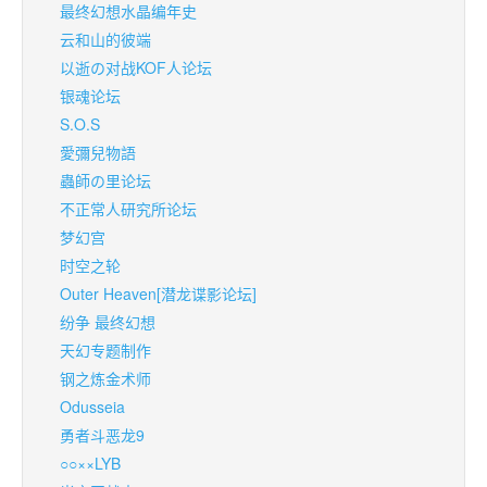
最终幻想水晶编年史
云和山的彼端
以逝の对战KOF人论坛
银魂论坛
S.O.S
愛彌兒物語
蟲師の里论坛
不正常人研究所论坛
梦幻宫
时空之轮
Outer Heaven[潜龙谍影论坛]
纷争 最终幻想
天幻专题制作
钢之炼金术师
Odusseia
勇者斗恶龙9
○○××LYB