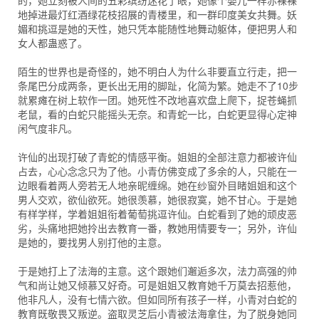
的，她立刻被人间的五彩缤纷迷花了眼，她像个婴儿一样赤裸裸
地掉进最灯红酒绿花枝招展的青楼里，和一群印度美女共舞。妖
媚和挑逗是她的天性，她只凭本能随性地舞动躯体，便把男人和
女人都蛊惑了。
陌生的世界也是奇怪的，她不明白人为什么非要直立行走，把一
条尾巴分成两条，更长出无用的脚趾，化简为繁。她走不了10步
就累瘫在树上软作一团。她死性不改地喜欢盘上爬下，捉苍蝇抓
老鼠，看的白蛇只能摇头无奈。和青蛇一比，白蛇更显得心定神
闲气度非凡。
许仙的出现打破了青蛇的情感平衡。姐姐的全部注意力都被许仙
占去，心心念念只为了他。小青仿佛变成了多余的人，只能在一
边眼看着两人旁若无人地亲昵缠绵。她在纱窗外目睹姐姐和这个
男人交欢，欲仙欲死。她很羡慕，她很寂寞，她不甘心。于是她
有样学样，学着姐姐衔着葡萄挑逗许仙。白蛇看到了她的顽皮恶
劣，头痛地把她拎出去教育一番，教她用情要专一；另外，许仙
是她的，要找男人别打他的主意。
于是她打上了法海的主意。这个跟她们邂逅多次，法力高强的帅
气和尚让她又倾慕又好奇。可是姐姐又教育她千万莫去招惹他，
他非凡人，没有七情六欲。但如同所有孩子一样，小青对白蛇的
教育既敬畏又叛逆。盗取灵芝后小青被法海拿住，为了脱身她同