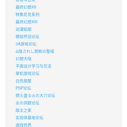
最终幻想XII
特鲁尼克系列
最终幻想XIII
动漫贴图
模拟怀旧论坛
3A游戏论坛
Δ隐されし禁断の聖域
幻想大陆
平面设计学习与交流
掌机游戏论坛
白色部屋
PSP论坛
燃え盛る火の大穴论坛
炎の洞窟论坛
版主之家
实验体基地论坛
游戏世界