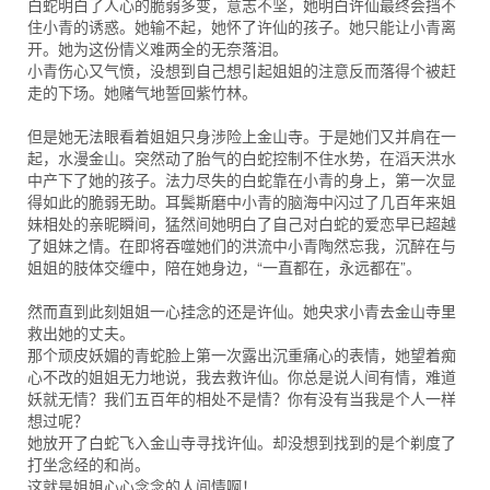
白蛇明白了人心的脆弱多变，意志不坚，她明白许仙最终会挡不
住小青的诱惑。她输不起，她怀了许仙的孩子。她只能让小青离
开。她为这份情义难两全的无奈落泪。
小青伤心又气愤，没想到自己想引起姐姐的注意反而落得个被赶
走的下场。她赌气地誓回紫竹林。
但是她无法眼看着姐姐只身涉险上金山寺。于是她们又并肩在一
起，水漫金山。突然动了胎气的白蛇控制不住水势，在滔天洪水
中产下了她的孩子。法力尽失的白蛇靠在小青的身上，第一次显
得如此的脆弱无助。耳鬓斯磨中小青的脑海中闪过了几百年来姐
妹相处的亲昵瞬间，猛然间她明白了自己对白蛇的爱恋早已超越
了姐妹之情。在即将吞噬她们的洪流中小青陶然忘我，沉醉在与
姐姐的肢体交缠中，陪在她身边，“一直都在，永远都在”。
然而直到此刻姐姐一心挂念的还是许仙。她央求小青去金山寺里
救出她的丈夫。
那个顽皮妖媚的青蛇脸上第一次露出沉重痛心的表情，她望着痴
心不改的姐姐无力地说，我去救许仙。你总是说人间有情，难道
妖就无情？我们五百年的相处不是情？你有没有当我是个人一样
想过呢？
她放开了白蛇飞入金山寺寻找许仙。却没想到找到的是个剃度了
打坐念经的和尚。
这就是姐姐心心念念的人间情啊！