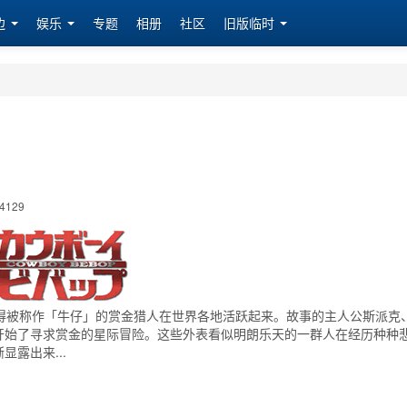
边
娱乐
专题
相册
社区
旧版临时
4129
使得被称作「牛仔」的赏金猎人在世界各地活跃起来。故事的主人公斯派克
开始了寻求赏金的星际冒险。这些外表看似明朗乐天的一群人在经历种种
露出来...