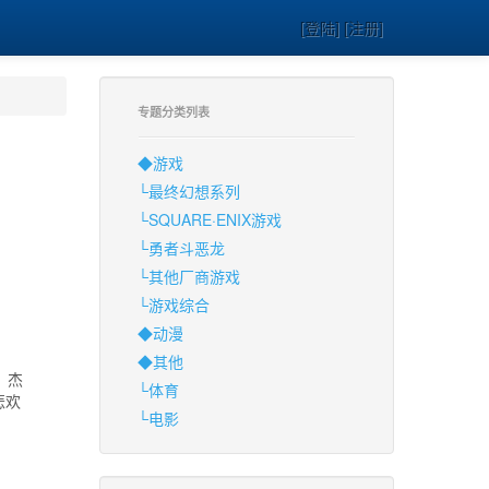
[登陆] [注册]
专题分类列表
◆游戏
└最终幻想系列
└SQUARE·ENIX游戏
└勇者斗恶龙
└其他厂商游戏
└游戏综合
◆动漫
◆其他
、杰
└体育
悲欢
└电影