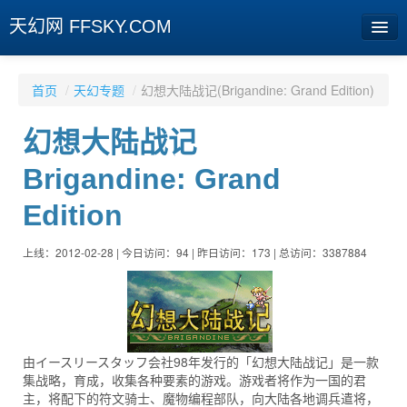
天幻网 FFSKY.COM
首页
首页
/
天幻专题
/
幻想大陆战记(Brigandine: Grand Edition)
资讯
幻想大陆战记
周边
Brigandine: Grand
娱乐
Edition
专题
上线：2012-02-28 | 今日访问：94 | 昨日访问：173 | 总访问：3387884
相册
社区
旧版临时
由イースリースタッフ会社98年发行的「幻想大陆战记」是一款
集战略，育成，收集各种要素的游戏。游戏者将作为一国的君
[登陆] [注册]
主，将配下的符文骑士、魔物编程部队，向大陆各地调兵遣将，