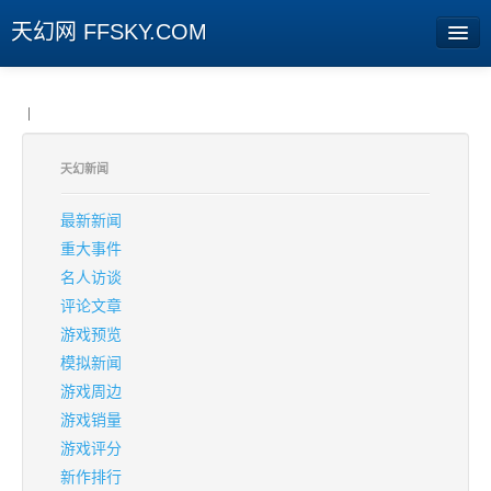
天幻网 FFSKY.COM
首页
|
资讯
天幻新闻
周边
最新新闻
娱乐
重大事件
名人访谈
专题
评论文章
相册
游戏预览
模拟新闻
社区
游戏周边
旧版临时
游戏销量
游戏评分
[登陆] [注册]
新作排行