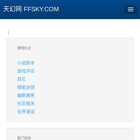
天幻网 FFSKY.COM
首页
|
资讯
游戏札记
周边
小说剧本
娱乐
游戏评论
其它
专题
随笔杂感
相册
幽默搞笑
社区相关
社区
业界漫谈
旧版临时
[登陆] [注册]
热门论坛