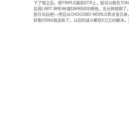
下了塔之后，将TRIPLE装到STR上，就可以欺负TONB
后用LIMIT BREAK或DARKSIDE劈他，五分钟
抓只鸟玩吧~~然后从CHOCOBO WORLD弄点宝
好象DISK2就这些了，以后的战斗都在5刀之内解决