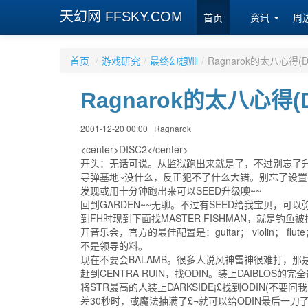
天幻网 FFSKY.COM
首页
资讯
周
首页
/
游戏研究
/
最终幻想Ⅷ
/
Ragnarok的太八心得(Di
Ragnarok的太八心得(D
2001-12-20 00:00 | Ragnarok
<center>DISC2</center>
开头：无话可说。从监狱跑出来就是了，不过别忘了升级BAT
导弹基地~没什么，反正犯不了什么大错。别忘了设置
发现或用十分钟跑出来可以SEED升级噢~~
回到GARDEN~~无聊。不过有SEED给我宝贝，可
到FH时现到下面找MASTER FISHMAN，就是
开音乐会，官方的最佳配置是：guitar； violin； flute； t
不是领导的料。
现在不要会BALAMB。很多人说风神雷神很难打，那
赶到CENTRA RUIN，找ODIN。装上DAIBLO
将STR最高的人装上DARKSIDE¡£找到ODIN(不要
差30秒时，或魔法抽满了£¬就可以给ODIN最后一