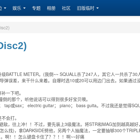
边
娱乐
专题
相册
社区
旧版临时
sc2)
isc2)
TLE METER。(我倒~~ SQUALL杀了247人，其它人一共杀了30人
导弹误差，来干什么来着。自爆时选10或20可以用边门出去。如果通过
以弥补一下吧。
钓鱼被撞倒的那个，听他说话可以得到很多好宝贝噢。
ap或sax； electric guitar； piano； bass guita。不过我还是觉得SQ
是不会打。
S的完全避敌，往上冲！！不过，要先装上3级魔法。将STR和MAG加到越高越好
问我怎么找)，拿DARKSIDE劈他，另两个人抽魔法，一定要抽够300个TRIPL
刀了。啊！！怎么键盘卡住了？？！！啊~~好痛