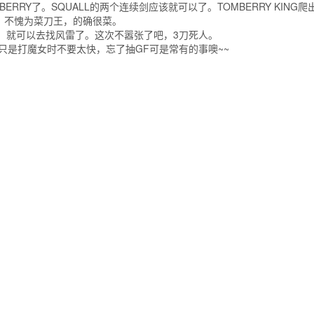
ERRY了。SQUALL的两个连续剑应该就可以了。TOMBERRY KING爬
就倒了，不愧为菜刀王，的确很菜。
贝来，就可以去找风雷了。这次不嚣张了吧，3刀死人。
，只是打魔女时不要太快，忘了抽GF可是常有的事噢~~