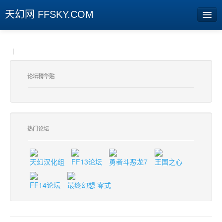
天幻网 FFSKY.COM
首页
|
资讯
论坛精华贴
周边
娱乐
专题
热门论坛
相册
天幻汉化组
FF13论坛
勇者斗恶龙7
王国之心
社区
FF14论坛
最终幻想 零式
旧版临时
[登陆] [注册]