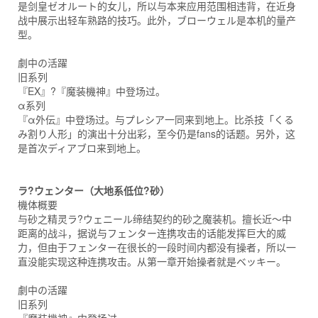
是剑皇ゼオルート的女儿，所以与本来应用范围相违背，在近身
战中展示出轻车熟路的技巧。此外，ブローウェル是本机的量产
型。
劇中の活躍
旧系列
『EX』?『魔装機神』中登场过。
α系列
『α外伝』中登场过。与プレシア一同来到地上。比杀技「くる
み割り人形」的演出十分出彩，至今仍是fans的话题。另外，这
是首次ディアブロ来到地上。
ラ?ウェンター（大地系低位?砂）
機体概要
与砂之精灵ラ?ウェニール缔结契约的砂之魔装机。擅长近～中
距离的战斗，据说与フェンター连携攻击的话能发挥巨大的威
力，但由于フェンター在很长的一段时间内都没有操者，所以一
直没能实现这种连携攻击。从第一章开始操者就是ベッキー。
劇中の活躍
旧系列