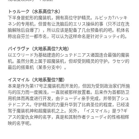
トゥルーク（水系高位?水）
下半身是蛇形的魔装机，拥有高位守护精灵。ルビッカ?ハッキ
ネン的专用机，但曾有让洗脑后的エリス操纵的事（只不过在洗
脑解除后自爆了），所以应该是配备了几台预备机的吧。机体名
称出自芬兰一都市名，可以认为这样命名是针对テュッティ的。
バイラヴァ（大地系高位?大地）
以エウリード为基础建造的シュテドニアス诸国连合最强的魔装
机。虽然分类上属于超魔装机，但却受到精灵的守护。ラセツ的
最后的搭乘机（某条分支中）。
イスマイル（大地系聖位?闇）
本来是作为第17号正魔装机而开发的，但因为受到政治家们所施
与的压力而一度搁浅，一直就被那样放置着。后来作为首都防卫
用机体而再度进行开发，由テューディ亲手完成，并带到了シュ
テドニアス。守护精灵的力量升华到了比肩圣位的程度，已经凌
驾于魔装机神和超魔装机之上。另外，「イスマイル」是ラ?ギ
アス的复仇女神的名字，真是和其制作者テューディ的性格相辉
映的名字呢。