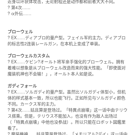
近身以环状体攻击，无论射程还是动作都和前者大大不同。
? 第4次……
? α外伝……
ブローウェル
? EX……ディアブロ的量产型。フェイル军的主力。ディアブロ
的标志性2连装レールガン，在本机上变成了单装。
ブローウェルカスタム
? EX……ケビン?オールト将军亲手强化的ブローウェル。拥有
着难以想象是从ブローウェル改造而来的强大性能。「即使面对
魔装机神也不会输！」，オールト本人如是说。
ガディフォール
? EX……ソルガディ的量产型。虽然比ソルガディ体型小，但机
体的样式基本一致，所以也能飞行。正如所见与ソルガディ颜色
不同。カークス军的主力。
? 第4次……姑且算是登场过。「特異点崩壊」这一话中由テリウ
ス搭乘。但是，テリウス不能加入，也没有作为敌人出场过
（「特異点崩壊」中他也没参战）。所以只能在ロボット図鑑里
看了。
? 魔装機神……姑且算是登场过。「メモリアル?デイ」这一话中