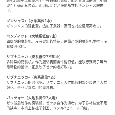
装机的装甲里都使用了一种特殊的金属，能凭其发出的波（电磁
波？）确定其位置。正因如此ジノ将他所乘的ギンシャス解体
了。
ギンシャス+（水系高位?水）
ギンシャス的强化型。追加了武器，因而也对应远距离攻击。
ベンディット（大地系低位?山）
四脚型的魔装机。没有突出的特征，是量产型的魔装机中唯一没
有被强化的。
リブナニッカ（炎系低位?不知火）
多脚型的魔装机。作为魔装机而言性能很低。能联想到蝎子等节
足动物的设计，正反映了ゼツ的嗜好取向。
リブナニッカ+（炎系高位?炎）
リブナニッカ的强化型。リブナニッカ性能低的部分经过了大幅
强化。是ゼツ喜欢用的魔装机。
ガッツォー（大地系高位?大地）
ゼツ最后制作的魔装机。ゼツ亲自作为操者，为了弥补技量不足
的缺点，本机上移植了剑圣シュメル?ヒュール的脑。