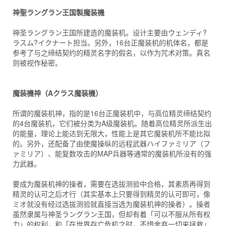
神聖ラングラン王国製魔装機
神圣ラングラン王国所建造的魔装机。设计主要由ウェンディ?
ラスム?イクナート担当。另外，16台正魔装机的机体名，都是
参考了与之缔结契约的精灵名字的假名，以作为咒术对策。真名
则被视作秘密。
魔装機神（Aクラス魔装機）
所谓的魔装机神，指的是16台正魔装机中，与高位精灵缔结契约
的4台魔装机，它们被分类为A级魔装机。随着高位精灵所派生出
的能量，理论上能达到无限大，性能上是其它魔装机所不能比拟
的。另外，还配备了由使魔操纵的远程武器ハイファミリア（フ
ァミリア）、能复数攻击的MAP兵器等通常的魔装机所没有的强
力武器。
要成为魔装机神的操者，需要在选拔测验中合格，其素质再得到
精灵的认可之后才行（其实基本上只要得到精灵的认可即可，像
ミオ就没有经过选拔测验就直接当选为魔装机神的操者）。操者
虽然隶属与神圣ラングラン王国，但却有着「可以不服从所有权
力」的权利，和「在世界存亡危机之时，不惜舍弃一切来拯救」