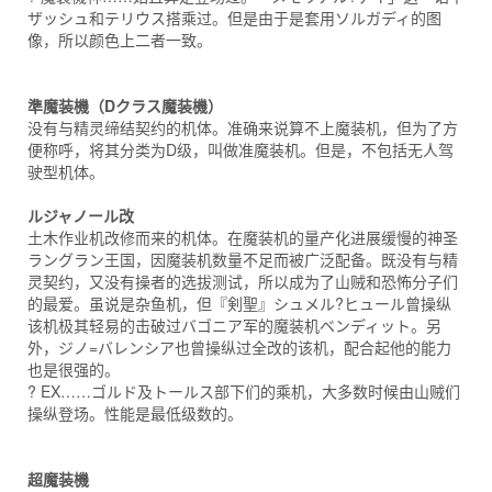
ザッシュ和テリウス搭乘过。但是由于是套用ソルガディ的图
像，所以颜色上二者一致。
準魔装機（Dクラス魔装機）
没有与精灵缔结契约的机体。准确来说算不上魔装机，但为了方
便称呼，将其分类为D级，叫做准魔装机。但是，不包括无人驾
驶型机体。
ルジャノール改
土木作业机改修而来的机体。在魔装机的量产化进展缓慢的神圣
ラングラン王国，因魔装机数量不足而被广泛配备。既没有与精
灵契约，又没有操者的选拔测试，所以成为了山贼和恐怖分子们
的最爱。虽说是杂鱼机，但『剣聖』シュメル?ヒュール曾操纵
该机极其轻易的击破过バゴニア军的魔装机ベンディット。另
外，ジノ=バレンシア也曾操纵过全改的该机，配合起他的能力
也是很强的。
? EX……ゴルド及トールス部下们的乘机，大多数时候由山贼们
操纵登场。性能是最低级数的。
超魔装機