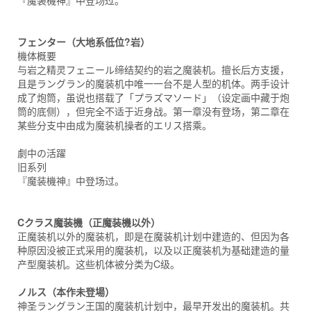
『魔装機神』中登场过。
フェンター（大地系低位?岩）
機体概要
与岩之精灵フェニール缔结契约的岩之魔装机。擅长后方支援，
且是ラングラン的魔装机中唯一一台不是人型的机体。两手设计
成了炮筒，虽说也搭载了「プラズマソード」（设定画中藏于炮
筒的底侧），但完全不适于近身战。第一章没有登场，第二章在
某些分支中由成为魔装机操者的エリス搭乘。
劇中の活躍
旧系列
『魔装機神』中登场过。
Cクラス魔装機（正魔装機以外）
正魔装机以外的魔装机，即是在魔装机计划中建造的、但因为各
种原因没被正式采用的魔装机，以及以正魔装机为基础建造的量
产型魔装机。这些机体被分类为C级。
ノルス（本作未登場）
神圣ラングラン王国的魔装机计划中，最早开发出的魔装机。共