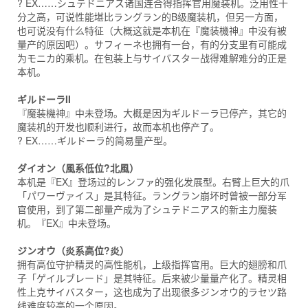
? EX……シュテドニアス诸国连合得指挥官用魔装机。泛用性十
分之高，可说性能堪比ラングラン的B级魔装机，但另一方面，
也可说没有什么特征（大概这就是本机在『魔装機神』中没有被
量产的原因吧）。サフィーネ也拥有一台，有的分支里有可能成
为モニカ的乘机。在包装上与サイバスター战得难解难分的正是
本机。
ギルドーラII
『魔装機神』中未登场。大概是因为ギルドーラ已停产，其它的
魔装机的开发也顺利进行，故而本机也停产了。
? EX……ギルドーラ的简易量产型。
ダイオン（風系低位?北風）
本机是『EX』登场过的レンファ的强化发展型。右臂上巨大的爪
「パワーヴァイス」是其特征。ラングラン崩坏时曾被一部分军
官使用，到了第二部量产成为了シュテドニアス的新主力魔装
机。『EX』中未登场。
ジンオウ（炎系高位?炎）
拥有高位守护精灵的高性能机，上级指挥官用。巨大的翅膀和爪
子「ゲイルブレード」是其特征。后来被少量量产化了。精灵相
性上克サイバスター，这也成为了出现很多ジンオウ的ラセツ路
线难度较高的一个原因。