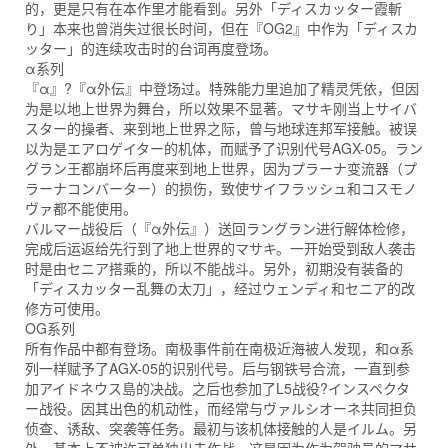
的，更是只有在本作里才能看到。另外「ディスカッター霞斬
り」本来也曾消失过很长时间，但在『OG2』中作为「ディスカ
ッター」的连续攻击时的台词再度登场。
α系列
『α』?『α外伝』中登场过。特殊能力里追加了精灵凭依，但因
为是以地上世界为舞台，所以效果不显著。マサキ刚当上サイバ
スター的操者、来到地上世界之际，曾与地球连邦军接触。被误
以为是エアロゲイター的机体，而赋予了识别代号AGX-05。ラン
グラン王都崩坏后再度来到地上世界，因为プラーナ变流器（プ
ラーナコンバーター）的损伤，致使サイフラッシュ和コスモノ
ヴァ都不能使用。
バルマー战役后（『α外伝』）送回ラングラン进行解体检修，
完成后运返给先行到了地上世界的マサキ。一开始受到敌人袭击
时是由セニア搭乘的，所以不能战斗。另外，初期没有装备的
「ディスカッター乱舞の太刀」，经过ウェンディ和セニア的改
修方可使用。
OG系列
所有作品中都有登场。南极事件前在南极近海被人发现，和α系
列一样赋予了AGX-05的识别代号。后与钢铁号合流，一直到参
加アイドネウス島的决战。之后也参加了L5战役?インスペクタ
ー战役。因其出色的机动性，而经常与ヴァルシオーネ共同担负
侦查、诱敌、突袭等任务。最初与该机体接触的人是イルム。另