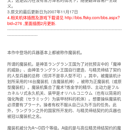
文，这是因为在没有官方译名的情况下，随便翻译容易产生歧
义。
3.原文的最后更新日为2007年11月17日
4.相关机体插图及游戏下载请见 http://bbs.ffsky.com/bbs.aspx?
bid=276 ,里面插图2月更新.
-------------------------------------------------------------------------------
---------------------
本作中登场的兵器基本上都被称作魔装机。
所谓的魔装机，是神圣ラングラン王国为了对抗预言中的「魔神
的威胁」、由神圣ラングラン王国自行建造、与精灵缔结了契约
的人型兵器的总称（但并不是非人型不可）。其中，被魔装机计
划所采用的16台魔装机（含魔装机神），被称为正魔装机（或原
型魔装机）。魔装机集合了魔术?炼金学的精华、主动力是フル
カネルリ式永久机关、装甲是オリハルコニウム（也有以简易的
强化陶瓷（セラミック）为装甲材料的机体）。想要操纵魔装机
必须要有プラーナ。操者有权不服从自己认为不当的任务。此
外，ラングラン之外的国家所开发的、与精灵缔结契约的兵器也
被冠以魔装机之名。
魔装机被分为A～D四个等级。A级的是与高位精灵缔结契约的魔