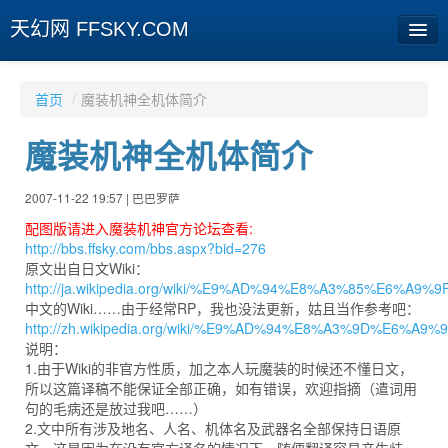
天幻网 FFSKY.COM
首页
首页
/
魔装机神全机体简介
资讯
魔装机神全机体简介
周边
2007-11-22 19:57 | 巴巴罗萨
娱乐
配图版请进入魔装机神官方论坛查看:
http://bbs.ffsky.com/bbs.aspx?bid=276
专题
原文出自日文Wiki：
http://ja.wikipedia.org/wiki/%E9%AD%94%E8%A3%85%E6%
相册
中文的Wiki……由于经常RP，我也没法更新，姑且当作参考吧：
http://zh.wikipedia.org/wiki/%E9%AD%94%E8%A3%9D%E6%A
社区
说明：
1.由于Wiki的非官方性质，加之本人玩魔装的时候还不懂日文，
旧版临时
所以这篇译稿不能保证全部正确，如有错误，欢迎指摘（遣词用
句的毛病还是放过我吧……）
2.文中所有涉及地名、人名、机体名及武器名全部保持日语原
[登陆] [注册]