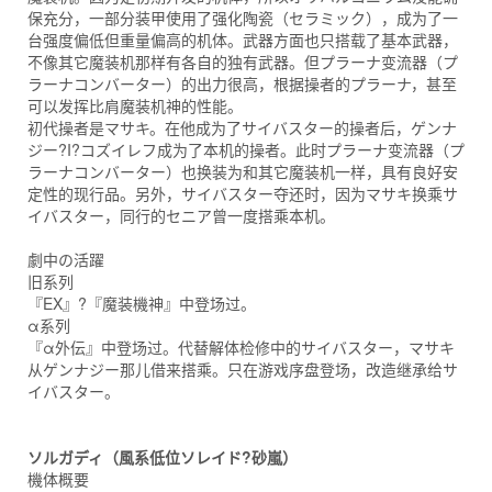
保充分，一部分装甲使用了强化陶瓷（セラミック），成为了一
台强度偏低但重量偏高的机体。武器方面也只搭载了基本武器，
不像其它魔装机那样有各自的独有武器。但プラーナ变流器（プ
ラーナコンバーター）的出力很高，根据操者的プラーナ，甚至
可以发挥比肩魔装机神的性能。
初代操者是マサキ。在他成为了サイバスター的操者后，ゲンナ
ジー?I?コズイレフ成为了本机的操者。此时プラーナ变流器（プ
ラーナコンバーター）也换装为和其它魔装机一样，具有良好安
定性的现行品。另外，サイバスター夺还时，因为マサキ换乘サ
イバスター，同行的セニア曾一度搭乘本机。
劇中の活躍
旧系列
『EX』?『魔装機神』中登场过。
α系列
『α外伝』中登场过。代替解体检修中的サイバスター，マサキ
从ゲンナジー那儿借来搭乘。只在游戏序盘登场，改造继承给サ
イバスター。
ソルガディ（風系低位ソレイド?砂嵐）
機体概要