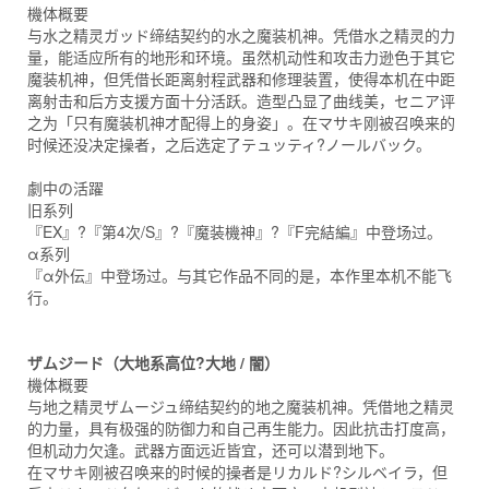
機体概要
与水之精灵ガッド缔结契约的水之魔装机神。凭借水之精灵的力
量，能适应所有的地形和环境。虽然机动性和攻击力逊色于其它
魔装机神，但凭借长距离射程武器和修理装置，使得本机在中距
离射击和后方支援方面十分活跃。造型凸显了曲线美，セニア评
之为「只有魔装机神才配得上的身姿」。在マサキ刚被召唤来的
时候还没决定操者，之后选定了テュッティ?ノールバック。
劇中の活躍
旧系列
『EX』?『第4次/S』?『魔装機神』?『F完結編』中登场过。
α系列
『α外伝』中登场过。与其它作品不同的是，本作里本机不能飞
行。
ザムジード（大地系高位?大地 / 闇）
機体概要
与地之精灵ザムージュ缔结契约的地之魔装机神。凭借地之精灵
的力量，具有极强的防御力和自己再生能力。因此抗击打度高，
但机动力欠逢。武器方面远近皆宜，还可以潜到地下。
在マサキ刚被召唤来的时候的操者是リカルド?シルベイラ，但