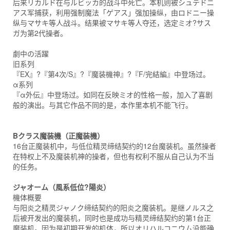
后来リカルド在与ルビッカ的战斗中死亡。本机则被シュテドニ
アス军捕获，利用强制魔法「ゲアス」强加操纵，由ロドニー操
纵与マサキ等人战斗。结果被マサキ等人夺还，选定ミオ?サス
ガ为第2代操者。
劇中の活躍
旧系列
『EX』?『第4次/S』?『魔装機神』?『F/完結編』中登场过。
α系列
『α外伝』中登场过。如同在反映ミオ的性格一般，加入了喜剧
般的演出。与其它作品不同的是，本作里本机不能飞行。
Bクラス魔装機（正魔装機）
16台正魔装机中，与低位精灵缔结契约的12台魔装机。虽然操者
在特权上不及魔装机神的操者，但也有权利不服从自己认为不当
的任务。
ジャオーム（風系低位?陽炎）
機体概要
与阳炎之精灵ジャノク缔结契约的阳炎之魔装机。是继ノルス之
后被开发出的魔装机，同时也是成功与精灵缔结契约的第1台正
魔装机。因为是初期开发的机体，所以オリハルコニウム没能确