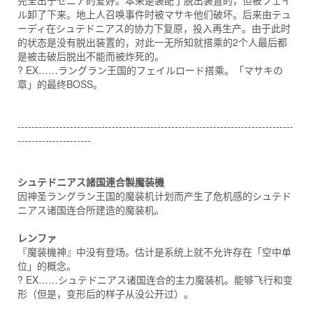
完全出于セニア的爱好。本来是装配了脱出装置的，但被フェイ
ル卸了下来。地上人召唤事件时被マサキ他们破坏。后来由テュ
ーディ在シュテドニアス的协力下复原，投入再生产。由于此时
的状态是没有脱出装置的，对此一无所知就搭乘的2个人最后都
是被击破后脱出不能而被炸死的。
? EX……ラングラン王国的フェイルロード搭乘。「マサキの
章」的最终BOSS。
-------------------------------------------------------------------------------
---------------------
シュテドニアス諸国連合製魔装機
因神圣ラングラン王国的魔装机计划而产生了危机感的シュテド
ニアス诸国连合所建造的魔装机。
レンファ
『魔装機神』中没有登场。估计是系统上就不允许存在「空中单
位」的概念。
? EX……シュテドニアス诸国连合的主力魔装机。能够飞行和变
形（但是，变形后的样子从没公开过）。