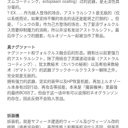
ズムコーティング，ectoplasm coating）过的武器，是无法伤其
分毫的。
? EX……作为敌人登场的场合，アストラルシフト是无敌的（仅
以系统而论，如果坚持不懈的攻击的话还是能将之打倒的）。但
是，「シュウの章」作为己方登场的场合，为了复活ヴォルクル
ス而要抑制魔力的消耗，所以并没有发动アストラルシフト。最
后中了シュウ的圈套，与ルオゾール一起被当作了祭品。
真ナグツァート
ナグツァート和ヴォルクルス融合后的形态。拥有比以前更强力
的アストラルシフト，除了用结合了灵媒波动涂装（アストラル
コーティング）、犹太教秘术（カバラの秘術）以及希伯来数秘
术（ゲマトリア）的武器ブラックホールクラスター解除之外，
完全就是无敌的。
拥有强力的武器、坚实的装甲以及HP恢复机能，再加上ルオゾー
ル本身有2回行动、再攻击等技能，本来是『魔装機神』里最强
的最终BOSS了，但由于这一话中有可以说得的ネオグランゾン
的存在，因此反倒不会陷入苦战。
妖装機
妖装机，就是サフィーネ建造的ウィーゾル及びウィーゾル改的
统称（或者说自称）。虽然性能上和魔装机没什么不同，但是否