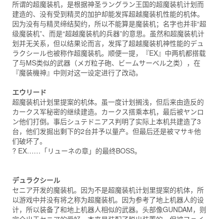
所谓的超魔装机，是根据神圣ラングラン王国的超魔装机计划而
建造的、没有受到精灵的加护却能发挥超越魔装机性能的机体。
因为没有与精灵缔结契约，所以不能算是魔装机；名字也并非“超
级魔装机”、而是“超越魔装机的兵器”的意思。虽然和超魔装机计
划并无关系，但以结果论而言，发挥了超越魔装机神性能的デュ
ラクシール也被称作超魔装机。顺便一提，『EX』中两机都搭载
了与MS类似的武器（メガ粒子砲、ビームサーベル之类），在
『魔装機神』中则对这一设定进行了改动。
エウリード
超魔装机计划里提案的机体。虽一度计划搁浅，但后来由造反的
カークス军秘密的继续建造。カークス搭乘本机，最后被ヤンロ
ン他们打倒。事后シュテドニアス判明了实际上本机共建造了3
台，他们发掘出剩下的2台并予以量产。但最后还是被マサキ他
们破坏了。
? EX……「リューネの章」的最终BOSS。
デュラクシール
セニア开发的魔装机。因为不是超魔装机计划里提案的机体，所
以游戏中并没有将之称为超魔装机。因为参考了地上机器人的设
计，所以装备了和地上机器人相似的武器。头部像GUNDAM，则