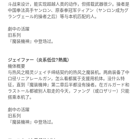
斗战来设计，能实现超越人类的动作，但搭载武器很少。操者是
中国拳法高手ヤンロン、原泰拳冠军ティアン（ヤンロン成为グ
ランヴェール的操者之后）等与本机匹配的人。
劇中の活躍
旧系列
『魔装機神』中登场过。
ジェイファー（炎系低位?熱風）
機体概要
与热风之精灵ジェイチ缔结契约的热风之魔装机。两肩装备了中
口径リニアレールガン，怎么看都属于支援用机体。没什么特
征，直到『魔装機神』第二章后半都没有操者。在ガルガード和
ラストール都被别人取走的今天，ファング（或ロザリー）只能
搭乘本机了。
劇中の活躍
旧系列
『魔装機神』中登场过。