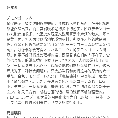
死霊系
デモンゴーレム
仅仅是泥土被周边的怨灵寄宿，变成的人型的东西。在任何场所
都能召唤出来，而且其召唤术是初步中的初步，所以デモンゴー
レム能追加很多，也因此对玩家来说可算是个麻烦的敌人。基本
是黄土色，但因为会以当地地质为材料，所以在岩场的就是黑
色，在金矿附近的就是金色（金色的デモンゴーレム获得资金也
高）。好像偶尔会有含オリハルコニウム的デモンゴーレム出
现。如果不好好将其处理掉的话，即便召唤它们的人不在了，它
们也会永远的继续彷徨下去（在ラ?ギアス，人们经常利用デモ
ンゴーレム参与土木作业，偶尔会把它们就那么留在那里，这已
经成为了一种社会问题）。只会扔岩石和肉搏这样的原始的攻击
手段。金色デモンゴーレム只在『魔装機神』中登场过，强度介
于普通与强之间。另外，在没有金色デモンゴーレム的『EX』
中，デモンゴーレム不管是普通还是强，它们的获得资金都十分
之少，如果己方有一机被击落的话，赚的钱都不够修理费的。
? EX……ルオゾール大量的召唤出来作为自己的部下，另外，シ
ュウ也曾召唤过它们来作テリウス的修行对手。
死霊装兵