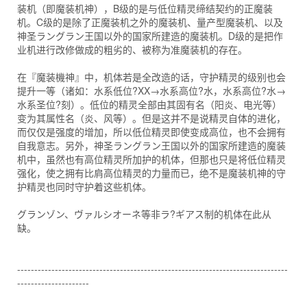
装机（即魔装机神），B级的是与低位精灵缔结契约的正魔装
机。C级的是除了正魔装机之外的魔装机、量产型魔装机、以及
神圣ラングラン王国以外的国家所建造的魔装机。D级的是把作
业机进行改修做成的粗劣的、被称为准魔装机的存在。
在『魔装機神』中，机体若是全改造的话，守护精灵的级别也会
提升一等（诸如：水系低位?XX→水系高位?水，水系高位?水→
水系圣位?刻）。低位的精灵全部由其固有名（阳炎、电光等）
变为其属性名（炎、风等）。但是这并不是说精灵自体的进化，
而仅仅是强度的增加，所以低位精灵即使变成高位，也不会拥有
自我意志。另外，神圣ラングラン王国以外的国家所建造的魔装
机中，虽然也有高位精灵所加护的机体，但那也只是将低位精灵
强化，使之拥有比肩高位精灵的力量而已，绝不是魔装机神的守
护精灵也同时守护着这些机体。
グランゾン、ヴァルシオーネ等非ラ?ギアス制的机体在此从
缺。
-------------------------------------------------------------------------------
---------------------