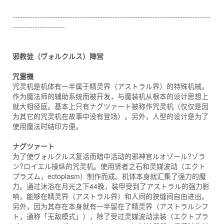
-------------------------------------------------------------------------------
---------------------
邪教徒（ヴォルクルス）陣営
咒霊機
咒灵机是机体有一半属于精灵界（アストラル界）的特殊机械。
作为魔法师的辅助系统而被开发，与魔装机从根本的设计思想上
就大相径庭。基本上只有ナグツァート被称作咒灵机（仅仅是因
为其它的咒灵机在故事中没有登场）。另外，人型的设计是为了
使用魔法时结印方便。
ナグツァート
为了使ヴォルクルス复活而暗中活动的邪神官ルオゾール?ゾラ
ン?ロイエル操纵的咒灵机。使用贤者之石和灵媒波动（エクト
プラズム，ectoplasm）制作而成。机体本身就汇集了强力的魔
力。通过沐浴在月光之下44晚，装甲受到了アストラル的强力影
响，能够在精灵界（アストラル界）和人间的狭缝间自由进出。
另外，因为其存在本身就有一半留在了精灵界（アストラルシフ
ト，通称「无敌模式」），除了受过灵媒波动涂装（エクトプラ