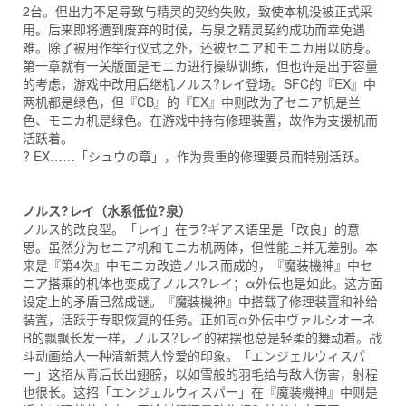
2台。但出力不足导致与精灵的契约失败，致使本机没被正式采
用。后来即将遭到废弃的时候，与泉之精灵契约成功而幸免遇
难。除了被用作举行仪式之外，还被セニア和モニカ用以防身。
第一章就有一关版面是モニカ进行操纵训练，但也许是出于容量
的考虑，游戏中改用后继机ノルス?レイ登场。SFC的『EX』中
两机都是绿色，但『CB』的『EX』中则改为了セニア机是兰
色、モニカ机是绿色。在游戏中持有修理装置，故作为支援机而
活跃着。
? EX……「シュウの章」，作为贵重的修理要员而特别活跃。
ノルス?レイ（水系低位?泉）
ノルス的改良型。「レイ」在ラ?ギアス语里是「改良」的意
思。虽然分为セニア机和モニカ机两体，但性能上并无差别。本
来是『第4次』中モニカ改造ノルス而成的，『魔装機神』中セ
ニア搭乘的机体也变成了ノルス?レイ；α外伝也是如此。这方面
设定上的矛盾已然成谜。『魔装機神』中搭载了修理装置和补给
装置，活跃于专职恢复的任务。正如同α外伝中ヴァルシオーネ
R的飘飘长发一样，ノルス?レイ的裙摆也总是轻柔的舞动着。战
斗动画给人一种清新惹人怜爱的印象。「エンジェルウィスパ
ー」这招从背后长出翅膀，以如雪般的羽毛给与敌人伤害，射程
也很长。这招「エンジェルウィスパー」在『魔装機神』中则是