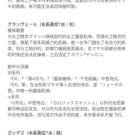
外，基本上不被许可单独出击作战，这是因为作为驾驶员的マサ
キ的路痴，有可能无法返回母舰所致。
グランヴェール（炎系高位?炎 / 光）
機体概要
与炎之精灵グランバ缔结契约的炎之魔装机神。凭借炎之精灵的
力量，搭载了很多高威力的武器，是一台专门强化了攻击力的机
体。但与之相对的，防御力偏弱是其弱点。在マサキ刚被召唤来
的时候还没决定操者，之后选定了ホワン?ヤンロン。
劇中の活躍
旧系列
『EX』?『第4次/S』?『魔装機神』?『F完結編』中登场过。
『EX』里，在没有和マサキ等人合流的场合，是「リューネの
章」中唯一的魔装机神。
α系列
『α外伝』中登场过。「カロリックスマッシュ」以外的全武器
都可移动后攻击，可以作为突击队长而活跃。机动性在魔装机神
中也有所提高，但与其它作品不同的是，本作里本机不能飞行。
ガッデス（水系高位?水 / 刻）