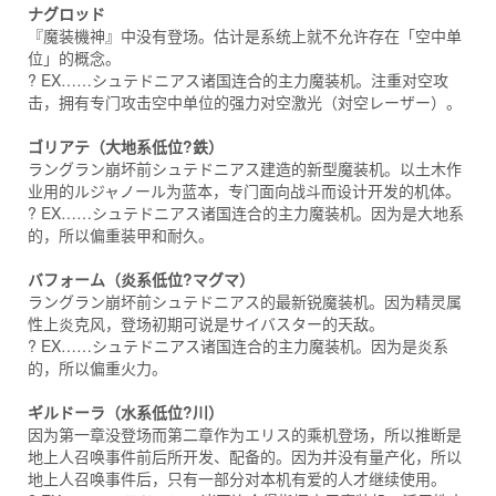
ナグロッド
『魔装機神』中没有登场。估计是系统上就不允许存在「空中单
位」的概念。
? EX……シュテドニアス诸国连合的主力魔装机。注重对空攻
击，拥有专门攻击空中单位的强力对空激光（対空レーザー）。
ゴリアテ（大地系低位?鉄）
ラングラン崩坏前シュテドニアス建造的新型魔装机。以土木作
业用的ルジャノール为蓝本，专门面向战斗而设计开发的机体。
? EX……シュテドニアス诸国连合的主力魔装机。因为是大地系
的，所以偏重装甲和耐久。
バフォーム（炎系低位?マグマ）
ラングラン崩坏前シュテドニアス的最新锐魔装机。因为精灵属
性上炎克风，登场初期可说是サイバスター的天敌。
? EX……シュテドニアス诸国连合的主力魔装机。因为是炎系
的，所以偏重火力。
ギルドーラ（水系低位?川）
因为第一章没登场而第二章作为エリス的乘机登场，所以推断是
地上人召唤事件前后所开发、配备的。因为并没有量产化，所以
地上人召唤事件后，只有一部分对本机有爱的人才继续使用。