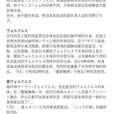
将灵媒波动（エクトプラズム）聚集起来将其实体化所形成的东
西。和デモンゴーレム的召唤不同，只有相当高位的邪教徒才能
召唤出来。
另外，由于委托失误，担当本机机设的是负责人设的河野さち
子。
ヴォルクルス
古代的巨人族的残留思念实体化后形成的破坏神的分身。在地上
世界也有类似破坏神シヴァ之类的传承存在。在ラ?ギアス各地
都有这种分身沉眠着。即便只有单纯的细胞也能实现复活、分
裂、以及增殖。形态分为模拟ヴォルクルス下半身的地上型分
身、模拟ヴォルクルス上半身的空中型分身、以及拥有和下述的
完全复活的ヴォルクルス同样外形的分身，总计3种变种。其身
体虽说是很多的怨念的集合体，但同时也兼备了许多种生物的特
征。『EX』只有前2种形态、『魔装機神』只有后1种形态登场。
真ヴォルクルス
破坏神サーヴァ=ヴォルクルス。完全复活的ヴォルクルス的本
体。在『魔装機神』中，因为已经和ルオゾール及真ナグツァー
ト融合，所以已看不出其本来形态（但是与其本来形态一致的分
身倒是出现了）。
? EX……拿ルオゾール当作祭品而复活。「シュウの章」的最终
BOSS。