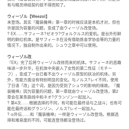
有与精灵缔结契约就不得而知了。
ウィーゾル【Weezol】
未登场。其实『魔装機神』第一章的时候应该是本机才对，但也
许是因为容量的问题，变成了由ウィーゾル改登场。
? EX……サフィーネ?ゼオラ?ヴォルクルス的爱机。是台外形鲜
明的鲜红机体。是サフィーネ在没有借助炼金学协会等的力量的
情况下，独自制作出来的。シュウ之章中可以使用。
ウィーゾル改
『EX』完了后将ウィーゾル改修而来的机体。サフィーネ的恶趣
味进一步升华，在机体中央嵌入了女性的第二性征（モチー
フ），变成了一台已看不出ウィーゾル原型的妖冶的机体。另
外，性能方面没有特别明显的变化。与ノルス?レイ不同，使用
了日语「改」这个词，是因为受到了シュウ的影响的缘故。『魔
装機神』因为容量的问题，第一章就由ウィーゾル改登场，第2
章会在某条路线中和ネオ?グランゾン一起加入。
? 第4次……根据选择的不同，有可能在最终话与之战斗；也有可
能在最终话和グランゾン、ノルス?レイ一起加入。
? α外伝……和『魔装機神』一样是ウィーゾル改登场。根据选
择和难易度的不同，可能连登场都没登场过。