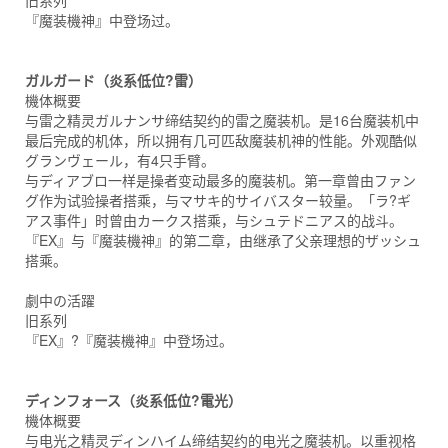
旧系列
『魔装機神』中登场过。
ガルガード（炎系低位?雷）
機体概要
与雷之精灵ガルナンサ缔结契约的雷之魔装机。是16台魔装机中
最后完成的机体，所以拥有几可匹敌魔装机神的性能。外观酷似
グランヴェール，有4只手臂。
与ディアブロ一样是操者变动最多的魔装机。第一章曾由ファン
グ作为试验操者搭乘，与マサキ的サイバスター较量。「ラ?ギ
アス事件」时曾由カークス搭乘，与シュテドニアス的战斗。
『EX』与『魔装機神』的第二章，由继承了父亲理想的ザッシュ
搭乘。
劇中の活躍
旧系列
『EX』?『魔装機神』中登场过。
ディンフォース（炎系低位?電光）
機体概要
与电光之精灵ディンハイム缔结契约的电光之魔装机。以重视格