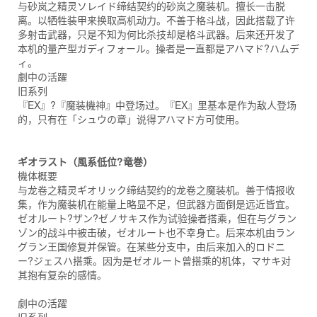
与砂岚之精灵ソレイド缔结契约的砂岚之魔装机。擅长一击脱
离。以牺牲装甲来换取高机动力。不善于格斗战，因此搭载了许
多射击武器，只是不知为何比杀技却是格斗武器。后来还开发了
本机的量产型ガディフォール。操者是一直都是アハマド?ハムデ
ィ。
劇中の活躍
旧系列
『EX』?『魔装機神』中登场过。『EX』里基本是作为敌人登场
的，只有在「シュウの章」说得アハマド方可使用。
ギオラスト（風系低位?竜巻）
機体概要
与龙卷之精灵ギオリック缔结契约的龙卷之魔装机。善于情报收
集，作为魔装机在能量上略显不足，但武器方面倒是远近皆宜。
ゼオルート?ザン?ゼノサキス作为试验操者搭乘，但在与グラン
ゾン的战斗中被击破，ゼオルート也不幸身亡。后来本机由ラン
グラン王国修复并保管。在某些分支中，由后来加入的ロドニ
ー?ジェスハ搭乘。因为是ゼオルート曾搭乘的机体，マサキ对
其抱有复杂的感情。
劇中の活躍