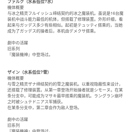
ファルク（水系低位?氷）
機体概要
与冰之精灵フルイッシュ缔结契约的冰之魔装机。虽说是16台魔
装机中战斗能力最低的机体，但搭载了修理装置。外形纤细，看
起来与ガッデス多少有些相似。起初是テュッティ搭乘的，当她
成为了ガッデス的操者后，本机由デメクサ搭乘。
劇中の活躍
旧系列
『魔装機神』中登场过。
ザイン（水系低位?雪）
機体概要
与雪之精灵ザナ缔结契约的雪之魔装机。以重视隐蔽性来设计，
还搭载了修理装置。从第一章登场开始操者就是シモーヌ。在某
条分支中，可能成为マサキ最早搭乘的魔装机。ラングラン崩坏
之时被シュテドニアス军捕获。
在某条分支中，第二章会作为敌人登场。
劇中の活躍
旧系列
『魔装機神』中登场过。