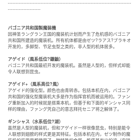
-------------------------------------------------------------------------------
---------------------
バゴニア共和国製魔装機
因神圣ラングラン王国的魔装机计划而产生了危机感的バゴニア
共和国所建造的魔装机。所有机体都是由ゼツ?ラアス?ブラキオ
开发的，多脚型、节足虫型之类的，非人型的机体居多。
アゲイド（風系低位?鎌鼬）
バゴニア共和国最初开发的魔装机。虽然是人型的，但样式却能
令人联想到昆虫。
アゲイド+（風系高位?風）
アゲイド的强化型。颜色也由青转赤。包括本机在内，バゴニア
共和国的强化型魔装机大多是作为指挥官机而被运用的。ファン
グ重新加入的时候就是搭乘本机，但基于和下面的ギンシャス同
样的理由，ファング凭自己的意志拜托セニア将之解体了。
ギンシャス（水系低位?湖）
虽然是人型的魔装机，但和アゲイド一样很像昆虫，特别是能令
人联想到翅膀的样式更是其特征。包括本机在内，ゼツ制作的魔