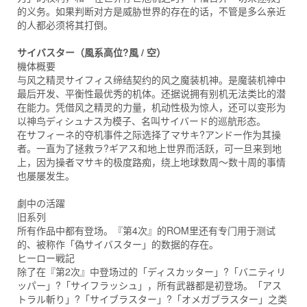
的义务。如果判断对方是威胁世界的存在的话，不管是多么亲近
的人都必须将其打倒。
サイバスター（風系高位?風 / 空）
機体概要
与风之精灵サイフィス缔结契约的风之魔装机神。是魔装机神中
最后开发、平衡性最优秀的机体。还据说拥有别机无法类比的潜
在能力。凭借风之精灵的力量，机动性极为惊人，还可以变形为
以神鸟ディシュナス为模子、名叫サイバード的巡航形态。
在サフィーネ的夺机事件之际选择了マサキ?アンドー作为其操
者。一直为了拯救ラ?ギアス和地上世界而活跃，可一旦来到地
上，因为操者マサキ的极度路痴，绕上地球数周～数十周的事情
也屡屡发生。
劇中の活躍
旧系列
所有作品中都有登场。『第4次』的ROM里还有专门用于测试
的、被称作「偽サイバスター」的数据的存在。
ヒーロー戦記
除了在『第2次』中登场过的「ディスカッター」?「バニティリ
ッパー」?「サイフラッシュ」，所有武器都是初登场。「アス
トラル斬り」?「サイブラスター」?「オメガブラスター」之类