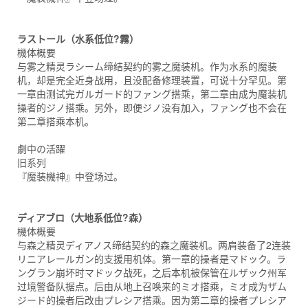
ラストール（水系低位?霧）
機体概要
与雾之精灵ラシーム缔结契约的雾之魔装机。作为水系的魔装
机，却是完全近身战用，且没配备修理装置，可说十分罕见。第
一章由测试完ガルガード的ファング搭乘，第二章由成为魔装机
操者的ジノ搭乘。另外，即便ジノ没有加入，ファング也不会在
第二章搭乘本机。
劇中の活躍
旧系列
『魔装機神』中登场过。
ディアブロ（大地系低位?森）
機体概要
与森之精灵ディアノス缔结契约的森之魔装机。两肩装备了2连装
リニアレールガン的支援用机体。第一章的操者是マドック。ラ
ングラン崩坏时マドック战死，之后本机被保管在ルザック州军
过境警备队据点。后由从地上召唤来的ミオ搭乘，ミオ成为ザム
ジード的操者后改由プレシア搭乘。因为第二章的操者プレシア