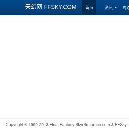
天幻网 FFSKY.COM
首页
资讯
周
|
Copyright © 1999-2013 Final Fantasy Sky(Squarecn.com & FFSky.c