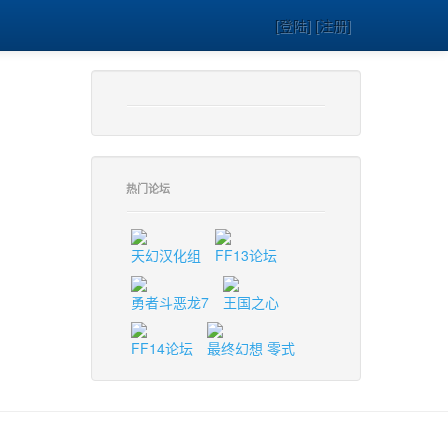
[登陆] [注册]
热门论坛
天幻汉化组
FF13论坛
勇者斗恶龙7
王国之心
FF14论坛
最终幻想 零式