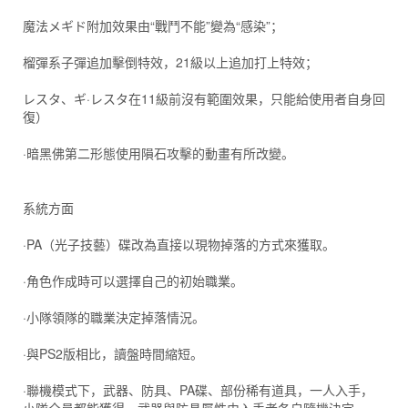
魔法メギド附加效果由“戰鬥不能”變為“感染”；
榴彈系子彈追加擊倒特效，21級以上追加打上特效；
レスタ、ギ·レスタ在11級前沒有範圍效果，只能給使用者自身回
復）
·暗黑佛第二形態使用隕石攻擊的動畫有所改變。
系統方面
·PA（光子技藝）碟改為直接以現物掉落的方式來獲取。
·角色作成時可以選擇自己的初始職業。
·小隊領隊的職業決定掉落情況。
·與PS2版相比，讀盤時間縮短。
·聯機模式下，武器、防具、PA碟、部份稀有道具，一人入手，