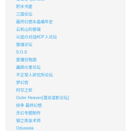
积木书屋
三国论坛
最终幻想水晶编年史
云和山的彼端
以逝の对战KOF人论坛
银魂论坛
S.O.S
愛彌兒物語
蟲師の里论坛
不正常人研究所论坛
梦幻宫
时空之轮
Outer Heaven[潜龙谍影论坛]
纷争 最终幻想
天幻专题制作
钢之炼金术师
Odusseia