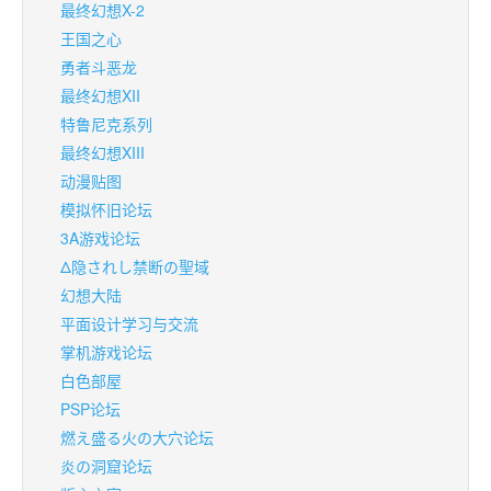
最终幻想X-2
王国之心
勇者斗恶龙
最终幻想XII
特鲁尼克系列
最终幻想XIII
动漫贴图
模拟怀旧论坛
3A游戏论坛
Δ隐されし禁断の聖域
幻想大陆
平面设计学习与交流
掌机游戏论坛
白色部屋
PSP论坛
燃え盛る火の大穴论坛
炎の洞窟论坛