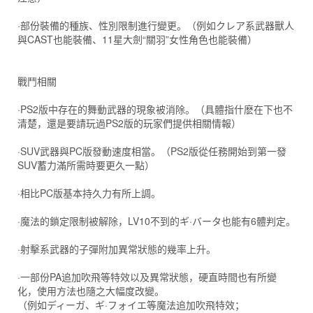
·部份裝備的種族、性別限制進行變更。（例如クレア系武器獸人
與CAST也能裝備、11星大劍“關羽”女性角色也能裝備）
戰鬥相關
·PS2版中存在的舞動武器的現象被消除。（具體指什麽在下也不
清楚，還是要請玩過PS2版的玩家們提供相關情報）
·SUV武器與PC版發動速度相當。（PS2版從任務開始到第一發
SUV蓄力滿所需時要更久一點）
·相比PC版基本持久力有所上調。
·魔法的鎖定限制被解除，LV10不到的ギ·バータ也能有6體判定。
·射擊系武器的子彈附加異常狀態的幾率上升。
·一部份PA追加吹飛等特效以及異常狀態，硬直時間也有所變
化，使用方法也隨之大幅度改變。
（例如ディーガ、ギ·フォイエ等魔法追加吹飛特效；