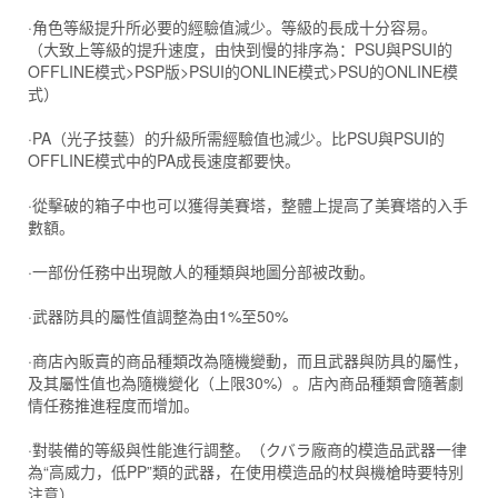
·角色等級提升所必要的經驗值減少。等級的長成十分容易。
（大致上等級的提升速度，由快到慢的排序為：PSU與PSUI的
OFFLINE模式>PSP版>PSUI的ONLINE模式>PSU的ONLINE模
式）
·PA（光子技藝）的升級所需經驗值也減少。比PSU與PSUI的
OFFLINE模式中的PA成長速度都要快。
·從擊破的箱子中也可以獲得美賽塔，整體上提高了美賽塔的入手
數額。
·一部份任務中出現敵人的種類與地圖分部被改動。
·武器防具的屬性值調整為由1%至50%
·商店內販賣的商品種類改為隨機變動，而且武器與防具的屬性，
及其屬性值也為隨機變化（上限30%）。店內商品種類會隨著劇
情任務推進程度而增加。
·對裝備的等級與性能進行調整。（クバラ廠商的模造品武器一律
為“高威力，低PP”類的武器，在使用模造品的杖與機槍時要特別
注意）