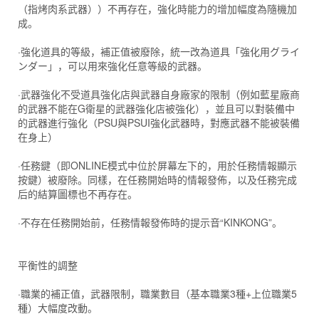
（指烤肉系武器））不再存在，強化時能力的增加幅度為隨機加
成。
·強化道具的等級，補正值被廢除，統一改為道具「強化用グライ
ンダー」，可以用來強化任意等級的武器。
·武器強化不受道具強化店與武器自身廠家的限制（例如藍星廠商
的武器不能在G衛星的武器強化店被強化），並且可以對裝備中
的武器進行強化（PSU與PSUI強化武器時，對應武器不能被裝備
在身上）
·任務鍵（即ONLINE模式中位於屏幕左下的，用於任務情報顯示
按鍵）被廢除。同樣，在任務開始時的情報發佈，以及任務完成
后的結算圖標也不再存在。
·不存在任務開始前，任務情報發佈時的提示音“KINKONG”。
平衡性的調整
·職業的補正值，武器限制，職業數目（基本職業3種+上位職業5
種）大幅度改動。