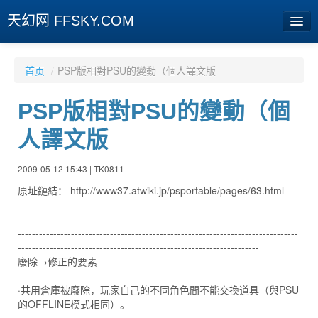
天幻网 FFSKY.COM
首页
首页
/
PSP版相對PSU的變動（個人譯文版
资讯
PSP版相對PSU的變動（個
周边
人譯文版
娱乐
2009-05-12 15:43 | TK0811
专题
原址鏈結： http://www37.atwiki.jp/psportable/pages/63.html
相册
-------------------------------------------------------------------------------
社区
--------------------------------------------------------------------
廢除→修正的要素
旧版临时
·共用倉庫被廢除，玩家自己的不同角色間不能交換道具（與PSU
的OFFLINE模式相同）。
[登陆] [注册]