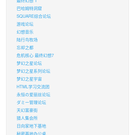
最终幻想 T
巴哈姆特洞窟
SQUARE综合论坛
游戏论坛
幻想音乐
陆行鸟牧场
忘却之都
危机核心 最终幻想7
梦幻之星论坛
梦幻之星系列论坛
梦幻之星宇宙
HTML学习交流团
永恒の爱丽丝论坛
ダミー管理论坛
天幻富豪街
猎人集会所
日向家地下基地
秘密基地办公桌