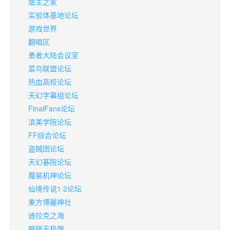
版主之家
实验体基地论坛
游戏世界
翻唱区
勇者大陆会议室
菜鸟联盟论坛
热血高校论坛
天幻字幕组论坛
FinalFans论坛
滨美学院论坛
FF综合论坛
盗贼团论坛
天幻碁院论坛
魔装机神论坛
仙境传说1·2论坛
東方博麗神社
迪拉克之海
脑残无极限