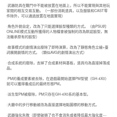
·武器防具在戰鬥中不能被放置在地面上，所以不能實現與其他玩
家間的相互交易互動。（一部份消耗道具，以及服裝和CAST零
件除外，可以通過放置在地面實現）
·角色外貌自定，改為了只能選擇臉型種類的方式。（由PSU的
ONLINE模式互動所獲得的人物檔會被強制的改為默認臉型，無
法繼承原有的臉型）
·故事模式的劇情演出廢除了即時演算，改為了靜態角色立繪+臺
詞展開劇情的方式。（類似AVG的劇情演出方式）
·合成系統的廢除，去掉了合成素材與基板，道具均為直接掉落成
品。
·PM的養成要素被去除，在遊戲最開始選擇PM型號（GH-4X0）
就可以獲得養成后的最終形態PM。
·派生型PM被廢除，PM只存在GH-4X0系的基本型。
·大廳中的步行移動被改為直接選擇地點圖標的移動方式。
·武器強化失敗（即使破損了也不會消失或者降低最大強化度---