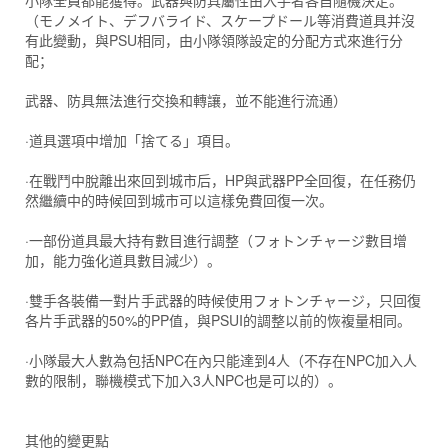
小隊全員都能獲得。武器與防具屬性由入手者各自隨機決定。
（モノメイト、デフバライド、スケープドール等消費道具并沒
有此變動，與PSU相同，由小隊領隊設定的分配方式來進行分
配；
武器、防具無法進行交換和轉讓，並不能進行流通）
·道具選項中增加「捨てる」項目。
·在戰鬥中脫離出來回到城市后，HP與武器PP全回復，在任務仍
然繼續中的時候回到城市可以這樣免費回復一次。
·一部份道具最大持有數目進行調整（フォトンチャージ數目增
加，能力強化道具數目減少）。
·雙手各裝備一對片手武器的時候使用フォトンチャージ，只回復
各片手武器的50%的PP值，與PSUI的調整以前的恢複量相同。
·小隊最大人數為包括NPC在內只能達到4人（不存在NPC加入人
數的限制，聯機模式下加入3人NPC也是可以的）。
其他的變更點