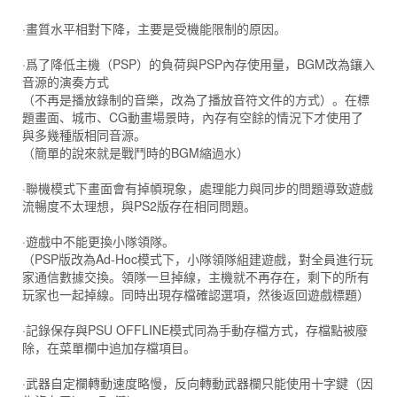
·畫質水平相對下降，主要是受機能限制的原因。
·爲了降低主機（PSP）的負荷與PSP內存使用量，BGM改為鑲入
音源的演奏方式
（不再是播放錄制的音樂，改為了播放音符文件的方式）。在標
題畫面、城市、CG動畫場景時，內存有空餘的情況下才使用了
與多幾種版相同音源。
（簡單的說來就是戰鬥時的BGM縮過水）
·聯機模式下畫面會有掉幁現象，處理能力與同步的問題導致遊戲
流暢度不太理想，與PS2版存在相同問題。
·遊戲中不能更換小隊領隊。
（PSP版改為Ad-Hoc模式下，小隊領隊組建遊戲，對全員進行玩
家通信數據交換。領隊一旦掉線，主機就不再存在，剩下的所有
玩家也一起掉線。同時出現存檔確認選項，然後返回遊戲標題）
·記錄保存與PSU OFFLINE模式同為手動存檔方式，存檔點被廢
除，在菜單欄中追加存檔項目。
·武器自定欄轉動速度略慢，反向轉動武器欄只能使用十字鍵（因