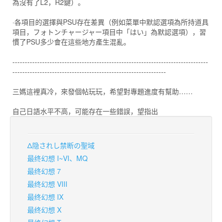
為沒有了L2，R2鍵）。
·各項目的選擇與PSU存在差異（例如菜單中默認選項為所持道具
項目，フォトンチャージャー項目中「はい」為默認選項），習
慣了PSU多少會在這些地方產生混亂。
-------------------------------------------------------------------------------
--------------------------------------------------------------
三媽這裡真冷，來發個帖玩玩，希望對專題進度有幫助……
自己日語水平不高，可能存在一些錯誤，望指出
Δ隐されし禁断の聖域
最终幻想 I~VI、MQ
最终幻想 7
最终幻想 VIII
最终幻想 IX
最终幻想 X