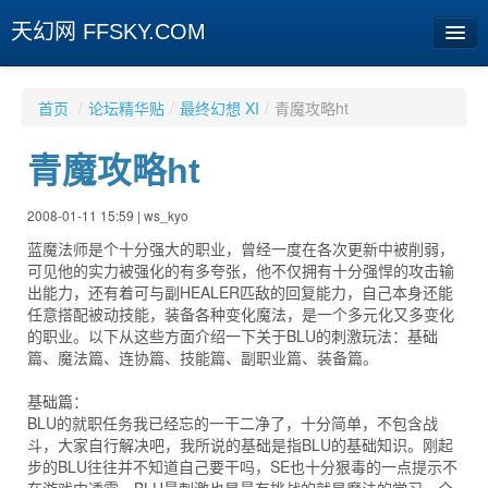
天幻网 FFSKY.COM
首页
首页
/
论坛精华贴
/
最终幻想 XI
/
青魔攻略ht
资讯
青魔攻略ht
周边
2008-01-11 15:59 | ws_kyo
娱乐
蓝魔法师是个十分强大的职业，曾经一度在各次更新中被削弱，
可见他的实力被强化的有多夸张，他不仅拥有十分强悍的攻击输
专题
出能力，还有着可与副HEALER匹敌的回复能力，自己本身还能
任意搭配被动技能，装备各种变化魔法，是一个多元化又多变化
相册
的职业。以下从这些方面介绍一下关于BLU的刺激玩法：基础
篇、魔法篇、连协篇、技能篇、副职业篇、装备篇。
社区
基础篇：
旧版临时
BLU的就职任务我已经忘的一干二净了，十分简单，不包含战
斗，大家自行解决吧，我所说的基础是指BLU的基础知识。刚起
步的BLU往往并不知道自己要干吗，SE也十分狠毒的一点提示不
[登陆] [注册]