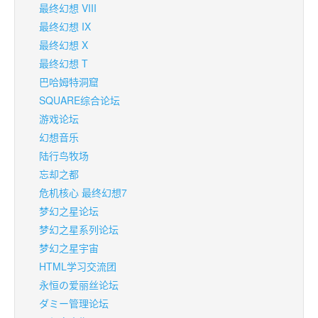
最终幻想 VIII
最终幻想 IX
最终幻想 X
最终幻想 T
巴哈姆特洞窟
SQUARE综合论坛
游戏论坛
幻想音乐
陆行鸟牧场
忘却之都
危机核心 最终幻想7
梦幻之星论坛
梦幻之星系列论坛
梦幻之星宇宙
HTML学习交流团
永恒の爱丽丝论坛
ダミー管理论坛