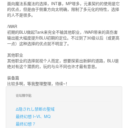
面向魔法系魔法的选择，INT暴，MP增多，元素契约的使用是它
的优点，但是由于侧重方向太明确，限制了多元化的特性，选择
的人不是很多。
/WAR
初期的BLU做起Tank来完全不输其他职业，/WAR带来的高伤害
输出能大幅度提升BLU初期的定位。不过到了30级以后（或更高
一点）这种选择的优点就不明显了。
其他职业
其他职业的选择就视个人而定，想要探索出新鲜的道路，BLU是
绝对有这个潜质的，玩的与众不同也许才最有意思。
装备篇
比较多啊，等我整理整理，待续~！
论坛精华贴
Δ隐されし禁断の聖域
最终幻想 I~VI、MQ
最终幻想 7