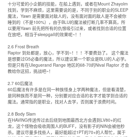
十分可爱的小企鹅的技能，在船上遇到，或者在Mount Zhayolm
找到，学到不麻烦，这里需要说的是，不同于别的职业的SLEEP
魔法，Yawn 是需要面对敌人的，没有面对面的敌人是不会被你
睡到的（不是100%），由于BLU的魔法被打断几率不算高，所
以要用Yawn 前先把所有的仇恨吸引过来，或者找到合适的位置
在放吧，相当于sleepgaII的效果呢~！！
2.6 Frost Breath
Raptor 到处都是，放心，学不到~！！！不要费劲了。 这个魔法
是想要过G5必备的魔法，所以建议第一个职业是BLU的人必学。
但是只有在Uleguerand Range 地区的68-70的Nival Raptor 才会
教给你这招，挑战吧~！
2.7 60后魔法
60后魔法有许多是在同一种族怪身上学两种魔法，但是看清楚，
是同种族而不是同一种，分别要对应合适的名字才能学到合适的
魔法。通常指的是职业，找对人去学，否则属于浪费时间。
2.8 Body Slam
在HAVING传送传过去后绕到地图最西北方会遇到LV80+的红
龙，这个怪物会吸收周围人的BUFF，没有影子的NIN会被他秒
杀。建议尽量多找些人，最好能超过1PT的70+的人帮忙，属于