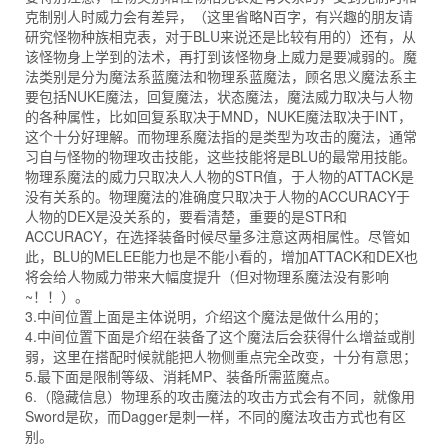
克制别人时威力会有差异，（这里省略N百字，有兴趣的朋友请
研究怪物种族相克表，对于BLU来说还是比较有用的）还有，从
该怪物身上学到的法术，再打到该怪物身上威力是要减弱的。魔
法类别是分为魔法系蓝魔法和物理系蓝魔法，顾名思义魔法系主
要包括NUKE魔法，回复魔法，状态魔法，魔法威力取决与人物
的各种属性，比如回复系取决于MND，NUKE魔法取决于INT，
这个十分好理解。而物理系魔法指的是类型为攻击的魔法，通常
习自与怪物的物理攻击技能，这些技能将是BLU的最常用技能。
物理系魔法的威力只取决人人物的STR值，于人物的ATTACK是
没有关系的。物理魔法的准确度只取决于人物的ACCURACY于
人物的DEX是没关系的，要看清楚，重要的是STR和
ACCURACY，在选择装备时候尽量多注意这两相属性。尽管如
此，BLU的MELEE能力也是不能小看的，增加ATTACK和DEX也
将会给人物威力带来大幅度提升（但对物理系魔法没有影响
~！！）。
3.中间位置上面是主体说明，介绍这个魔法是做什么用的；
4.中间位置下面是介绍在装备了这个魔法后会获得什么增益或削
弱，这里在搭配时候就能把人物侧重点完全改变，十分有意思；
5.最下面是限制等级、消耗MP、装备所需蓝魔点。
6.（隐藏信息）物理系的攻击魔法的攻击方式会有不同，就像用
Sword是砍，而Dagger是刺一样，不同的魔法攻击方式也有区
别。