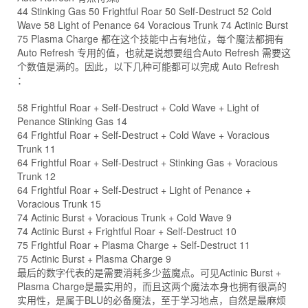
44 Stinking Gas 50 Frightful Roar 50 Self-Destruct 52 Cold
Wave 58 Light of Penance 64 Voracious Trunk 74 Actinic Burst
75 Plasma Charge 都在这个技能中占有地位，每个魔法都拥有
Auto Refresh 专用的值，也就是说想要组合Auto Refresh 需要这
个数值是满的。因此，以下几种可能都可以完成 Auto Refresh
：
58 Frightful Roar + Self-Destruct + Cold Wave + Light of
Penance Stinking Gas 14
64 Frightful Roar + Self-Destruct + Cold Wave + Voracious
Trunk 11
64 Frightful Roar + Self-Destruct + Stinking Gas + Voracious
Trunk 12
64 Frightful Roar + Self-Destruct + Light of Penance +
Voracious Trunk 15
74 Actinic Burst + Voracious Trunk + Cold Wave 9
74 Actinic Burst + Frightful Roar + Self-Destruct 10
75 Frightful Roar + Plasma Charge + Self-Destruct 11
75 Actinic Burst + Plasma Charge 9
最后的数字代表的是需要消耗多少蓝魔点。可见Actinic Burst +
Plasma Charge是最实用的，而且这两个魔法本身也拥有很高的
实用性，是属于BLU的必备魔法，至于学习地点，自然是最麻烦