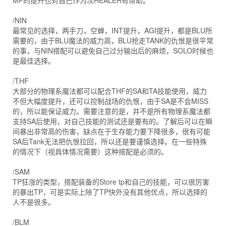
MP的提升也对自己作为次HEALER有帮助。
/NIN
最常见的选择，两手刀，空蝉，INT提升，AGI提升，都是BLU所
需要的，由于BLU魔法的威力高，BLU抢走TANK的仇恨是很平常
的事，与NIN搭配可以避免自己过分输出后的麻烦，SOLO时候也
是最佳选择。
/THF
大部分的物理系魔法都可以配合THF的SA和TA技能使用，威力
不但大幅度提升，还可以控制战场的仇恨，由于SA是不会MISS
的，所以能保证威力。需要注意的是，并不是所有物理系魔法都
支持SA后使用，对自己技能的测试还是要有的。了解后可以在瞬
间暴出非常高的伤害，缺点在于生存能力要下降很多，很有可能
SA后Tank无法把仇恨拉回，所以还是要谨慎选择。在一些特殊
的情况下（视具体情况需要）这种搭配是必须的。
/SAM
TP狂涨的类型，搭配装备的Store tp和自己的技能，可以很厉害
的暴出TP，可是实际上除了TP快外没有其他优点，所以选择的
人不是很多。
/BLM