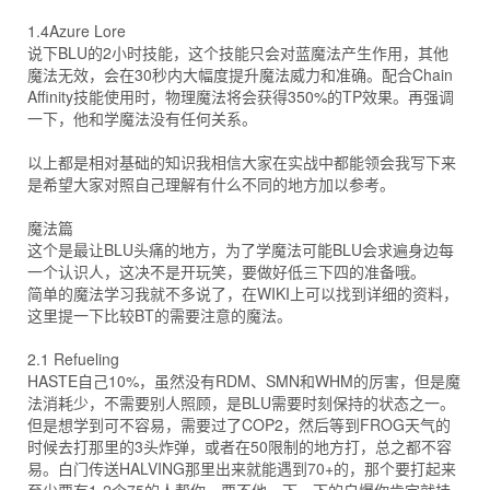
1.4Azure Lore
说下BLU的2小时技能，这个技能只会对蓝魔法产生作用，其他
魔法无效，会在30秒内大幅度提升魔法威力和准确。配合Chain
Affinity技能使用时，物理魔法将会获得350%的TP效果。再强调
一下，他和学魔法没有任何关系。
以上都是相对基础的知识我相信大家在实战中都能领会我写下来
是希望大家对照自己理解有什么不同的地方加以参考。
魔法篇
这个是最让BLU头痛的地方，为了学魔法可能BLU会求遍身边每
一个认识人，这决不是开玩笑，要做好低三下四的准备哦。
简单的魔法学习我就不多说了，在WIKI上可以找到详细的资料，
这里提一下比较BT的需要注意的魔法。
2.1 Refueling
HASTE自己10%，虽然没有RDM、SMN和WHM的厉害，但是魔
法消耗少，不需要别人照顾，是BLU需要时刻保持的状态之一。
但是想学到可不容易，需要过了COP2，然后等到FROG天气的
时候去打那里的3头炸弹，或者在50限制的地方打，总之都不容
易。白门传送HALVING那里出来就能遇到70+的，那个要打起来