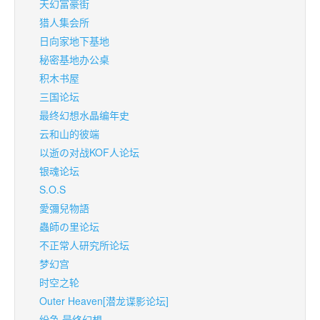
天幻富豪街
猎人集会所
日向家地下基地
秘密基地办公桌
积木书屋
三国论坛
最终幻想水晶编年史
云和山的彼端
以逝の对战KOF人论坛
银魂论坛
S.O.S
愛彌兒物語
蟲師の里论坛
不正常人研究所论坛
梦幻宫
时空之轮
Outer Heaven[潜龙谍影论坛]
纷争 最终幻想