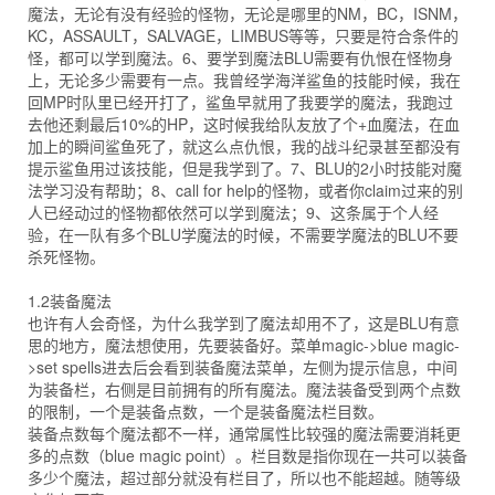
魔法，无论有没有经验的怪物，无论是哪里的NM，BC，ISNM，
KC，ASSAULT，SALVAGE，LIMBUS等等，只要是符合条件的
怪，都可以学到魔法。6、要学到魔法BLU需要有仇恨在怪物身
上，无论多少需要有一点。我曾经学海洋鲨鱼的技能时候，我在
回MP时队里已经开打了，鲨鱼早就用了我要学的魔法，我跑过
去他还剩最后10%的HP，这时候我给队友放了个+血魔法，在血
加上的瞬间鲨鱼死了，就这么点仇恨，我的战斗纪录甚至都没有
提示鲨鱼用过该技能，但是我学到了。7、BLU的2小时技能对魔
法学习没有帮助；8、call for help的怪物，或者你claim过来的别
人已经动过的怪物都依然可以学到魔法；9、这条属于个人经
验，在一队有多个BLU学魔法的时候，不需要学魔法的BLU不要
杀死怪物。
1.2装备魔法
也许有人会奇怪，为什么我学到了魔法却用不了，这是BLU有意
思的地方，魔法想使用，先要装备好。菜单magic->blue magic-
>set spells进去后会看到装备魔法菜单，左侧为提示信息，中间
为装备栏，右侧是目前拥有的所有魔法。魔法装备受到两个点数
的限制，一个是装备点数，一个是装备魔法栏目数。
装备点数每个魔法都不一样，通常属性比较强的魔法需要消耗更
多的点数（blue magic point）。栏目数是指你现在一共可以装备
多少个魔法，超过部分就没有栏目了，所以也不能超越。随等级