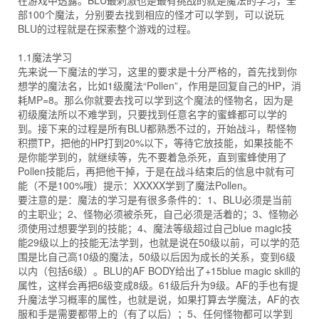
在游戏中透露。BLU最刺激也是最有挑战的就是魔法的学习，全
部100个魔法，分别要去找到相应的怪才可以学到，可以说玩
BLU的过程就是在探索整个游戏的过程。
1.1魔法学习
先来说一下魔法的学习，这里的要求是十分严格的，首先找到你
想学的魔法名，比如1级魔法“Pollen”，作用是回复自己的HP，消
耗MP=8。那么你就要去找可以学到这个魔法的怪物名，因为是
初级魔法所以不难学到，只要找到任意名字的蜜蜂都可以学的
到。接下来的过程是所有BLU都熟悉不过的，开始战斗，帮怪物
积攒TP，把他的HP打到20%以下，等待它放技能，如果技能不
是你能学到的，就继续等，先不要着急杀死，直到蜜蜂使用了
Pollen技能后，再把他干掉，于是在战斗结束后的信息中就有可
能（不是100%哦）提示：XXXXX学到了魔法Pollen。
要注意的是：魔法的学习是有很多条件的：1、BLU必须是当前
的主职业；2、怪物必须被杀死，自己必须是活着的；3、怪物必
须使用过想要学到的技能；4、魔法等级超过自己blue magic技
能29级以上的技能无法学到，也就是说在50级以前，可以学的范
围是比自己高10级的魔法，50级以后因为成长的关系，变到6级
以内（包括6级）。BLU的AF BODY给出了+15blue magic skill的
属性，这样会再把6级变成8级。61级后升为9级。AF的手也有提
升魔法学习概率的属性，也就是说，如果打算去学魔法，AF的衣
服和手是需要都带上的（有了以后）；5、任何怪物都可以学到