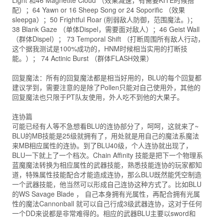
Light 和46 Magnetite Cloud （效果减速，有需要KITE时候搭
配）；64 Yawn or 16 Sheep Song or 24 Soporific （效果
sleepga）；50 Frightful Roar (削弱敌人防御，范围魔法。)；
38 Blank Gaze （单体Dispel，需要面对敌人）；46 Geist Wall
（群体Dispel）； 73 Temporal Shift （打断周围所有敌人行动，
这个据我测试是100%成功的，HNM时候相当实用的打断技
能。）； 74 Actinic Burst （群体FLASH效果）
回复魔法：所有的回复魔法都是相当好用的，BLU的每个回复都
建议学到，需要注意的是除了Pollen只能对自己使用外，其他的
回复魔法也只限于PT队友使用，外人吃不到他的大果子。
连协篇
可能已经有人等不急想看BLU的连协部分了，呵呵，这就来了~
BLU的MB技能是25级就拥有了，用处就是用自己的魔法系魔法
来MB相应属性的连协。到了BLU40级，个人连协就出现了，
BLU一下就上了一个档次。Chain Affinity 技能是把下一个物理系
蓝魔魔法转换为相应属性的武器技能，熟悉技能连协的玩家都知
道，特殊属性技能配合才能造成连协，那么BLU既然能凭空制造
一个武器技能，他当然可以形成自己连协这种方式了。比如BLU
的WS Savage Blade ， 自己本身拥有光属性，再配合拥有光属
性的魔法Cannonball 就可以自己行成3级武器连协，这对于任何
一个DD来说都是非常难得的。相应的武器BLU主要以sword和