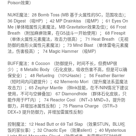
Poison效果）
NUKE魔法：28 Bomb Toss (MB 基于火属性的SC，范围攻击)；
36 Digest （吸HP）；42 MP Drainkiss （吸MP）；61 Eyes On
Me (单体暗属性元素魔法，MB Gravitation效果及佳)；66 Frost
Breath （附加麻痹效果，在G5战斗一开始使用）； 68 Firespit
（单体火属性元素魔法，攻击力很高）； 71 Heat Breath （无视
防御的扇形火属性元素魔法）；73 Mind Blast （单体雷电元素魔
法，伤害极高）； 74 Magic Hammer （吸MP）
BUFF魔法：8 Cocoon （防御提升，时间不长，但费MP很
少）；8 Metallic Body （石化皮肤，吸收伤害不高，但是可以确
保安全）； 48 Refueling （10%Haste）； 56 Feather Barrier
（短时间内闪避提升）；62 Memento Mori （提升魔法系蓝魔法
攻击力）；65 Zephyr Mantle （Blink技能，在不/NIN情况下建议
使用，不可与空蝉叠加） 67 Diamondhide （群体石化皮肤，只
能作用于PT内）； 74 Reactor Cool （INT+3 MND+3，提升防
御力，并增加冰属性反制）；75 Plasma Charge （STR+3
DEX+3 提升防御力，并增加雷属性反制）
控制魔法：12 Head Butt or 69 Tail Slap （效果STUN，BLU吃
饭的家伙事）；32 Chaotic Eye （效果silent）；40 Mysterious