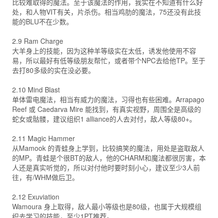
比较难取得的魔法。至于该魔法的作用，我实在不知道有什么好
处，和人物VIT有关，片杀伤。相当鸡肋的魔法，75还没有此技
能的BLU不在少数。
2.9 Ram Charge
大羊身上的技能，因为这种羊等级实在太低，诱发他使用不容
易，所以最好有低等级朋友帮忙，或者带个NPC去给他TP。至于
去打80多级的实在没必要。
2.10 Mind Blast
单体雷电魔法，相当有威力的魔法，习得也有些困难。Arrapago
Reef 或 Caedarva Mire 能找到，有真实视野，周围全是高级的
蛇女或骷髅，建议组织1 alliance的人去对付，敌人等级80+。
2.11 Magic Hammer
从Mamook 的青蛙身上学到，比较搞笑的魔法，用处是盗取敌人
的MP。青蛙是个很BT的敌人，他的CHARM和魔法都很厉害，本
人还是真实听觉的，所以对付他时要时刻小心，建议至少3人前
往，有/WHM做后卫。
2.12 Exuviation
Wamoura 身上取得，敌人最小等级也是80级，也属于大规模组
织去学习的技能，至少1PT推荐。