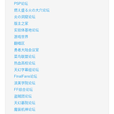
PSP论坛
燃え盛る火の大穴论坛
炎の洞窟论坛
版主之家
实验体基地论坛
游戏世界
翻唱区
勇者大陆会议室
菜鸟联盟论坛
热血高校论坛
天幻字幕组论坛
FinalFans论坛
滨美学院论坛
FF综合论坛
盗贼团论坛
天幻碁院论坛
魔装机神论坛