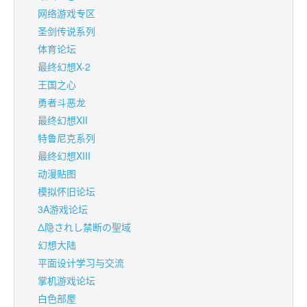
网络游戏专区
圣剑传说系列
体育论坛
最终幻想X-2
王国之心
勇者斗恶龙
最终幻想XII
特鲁尼克系列
最终幻想XIII
动漫贴图
模拟怀旧论坛
3A游戏论坛
Δ隐されし禁断の聖域
幻想大陆
平面设计学习与交流
掌机游戏论坛
白色部屋