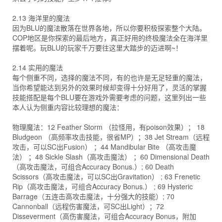
2.13 海洋里的魔法
因为BLU的魔法散落在世界各地，所以你要积极探索整个大陆。
COP地区是你探索的最后地方，真正好用的终极魔法全在海洋里
摆着呢。玩BLU的玩家千万要往这里大踏步的迈进啊~！
2.14 实用的魔法
每个侧重不同，选择的魔法不同，有的也许是无足轻重的魔法，
当你希望能达到另外的效果时候却变得十分好用了，灵活的掌握
技能搭配是每个BLU要在游戏外需要考虑的问题，这里列出一些
本人认为侧重内容比较理想的魔法：
物理魔法：12 Feather Storm （拉怪用，有poison效果）； 18
Bludgeon （高频率攻击技能，很省MP）；38 Jet Stream（远程
攻击，可以SC出Fusion） ；44 Mandibular Bite （高攻击魔
法） ；48 Sickle Slash（高攻击魔法） ；60 Dimensional Death
（高攻击魔法，可组合Accuracy Bonus.）; 60 Death
Scissors（高攻击魔法，可以SC出Gravitation） ; 63 Frenetic
Rip（高攻击魔法，可组合Accuracy Bonus.） ; 69 Hysteric
Barrage（五连击高攻击魔法，十分强大的技能）; 70
Cannonball（远程伤害魔法，可SC出Light）；72
Disseverment（高伤害魔法，可组合Accuracy Bonus，附加