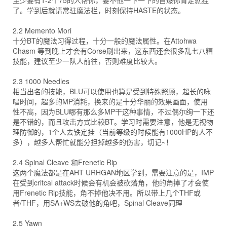
至少要有1-2个75的人帮你，要不他一下一下的自爆你肯定就挂
了。学到后就请常驻魔法栏，时刻保持HASTE的状态。
2.2 Memento Mori
十分BT的魔法习得过程，十分一般的魔法属性。在Attohwa
Chasm 等到晚上才会有Corse刷出来，这东西还会很多乱七八糟
技能，建议至少一队人前往，否则难度比较大。
2.3 1000 Needles
相当出名的技能，BLU可以使用也算是受到特殊照顾，超长的咏
唱时间，超多的MP消耗，换来的是十分华丽的效果画面，使用
性不高，因为BLU哪有那么多MP干这种事情，不过偶尔绚一下还
是不错的，而且攻击方式比较BT。学习时需要注意，他是无视物
理防御的，1个人去铁定挂（当前等级的时候能有1000HP的人不
多），越多人帮忙就能分担掉越多的伤害，切记~！
2.4 Spinal Cleave 和Frenetic Rip
这两个魔法都是在AHT URHGAN地区学到，需要注意的是，IMP
在受到critcal attack时候会有机会被砍落角，他的角掉了才会使
用Frenetic Rip技能，角不掉他决不用。所以带上几个THF或
者/THF，用SA+WS去破他的角吧，Spinal Cleave同理
2.5 Yawn