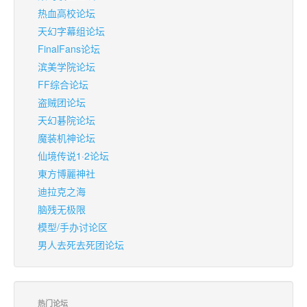
热血高校论坛
天幻字幕组论坛
FinalFans论坛
滨美学院论坛
FF综合论坛
盗贼团论坛
天幻碁院论坛
魔装机神论坛
仙境传说1·2论坛
東方博麗神社
迪拉克之海
脑残无极限
模型/手办讨论区
男人去死去死团论坛
热门论坛