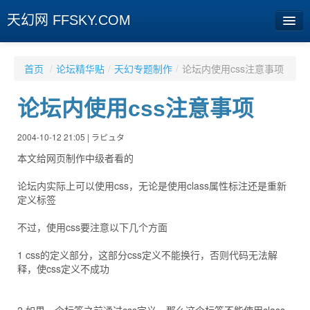
天幻网 FFSKY.COM
首页
首页
/
论坛精华贴
/
天幻专题制作
/
论坛内使用css注意事项
资讯
论坛内使用css注意事项
周边
2004-10-12 21:05 | ラピュタ
娱乐
本文给网页制作中级者看的
专题
论坛内实际上可以使用css，无论是使用class属性标注还是重新
定义标签
相册
不过，使用css要注意以下几个方面
社区
1 css的定义部分，这部分css定义不能换行，否则代码无法解
旧版临时
释，使css定义不成功
[登陆] [注册]