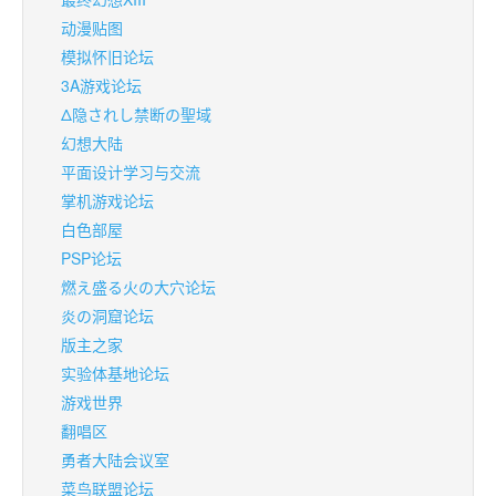
动漫贴图
模拟怀旧论坛
3A游戏论坛
Δ隐されし禁断の聖域
幻想大陆
平面设计学习与交流
掌机游戏论坛
白色部屋
PSP论坛
燃え盛る火の大穴论坛
炎の洞窟论坛
版主之家
实验体基地论坛
游戏世界
翻唱区
勇者大陆会议室
菜鸟联盟论坛