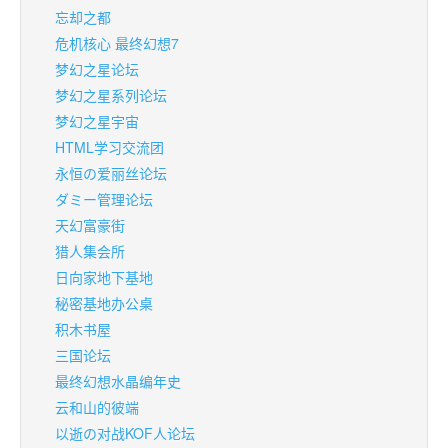
忘却之都
危机核心 最终幻想7
梦幻之星论坛
梦幻之星系列论坛
梦幻之星宇宙
HTML学习交流团
永恒の爱丽丝论坛
ダミー管理论坛
天幻富豪街
猎人集会所
日向家地下基地
秘密基地办公桌
积木书屋
三国论坛
最终幻想水晶编年史
云和山的彼端
以逝の对战KOF人论坛