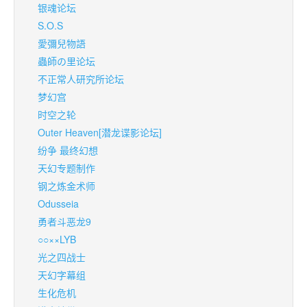
银魂论坛
S.O.S
愛彌兒物語
蟲師の里论坛
不正常人研究所论坛
梦幻宫
时空之轮
Outer Heaven[潜龙谍影论坛]
纷争 最终幻想
天幻专题制作
钢之炼金术师
Odusseia
勇者斗恶龙9
○○××LYB
光之四战士
天幻字幕组
生化危机