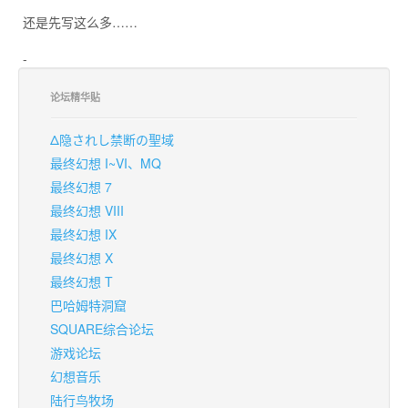
还是先写这么多……
-
论坛精华贴
Δ隐されし禁断の聖域
最终幻想 I~VI、MQ
最终幻想 7
最终幻想 VIII
最终幻想 IX
最终幻想 X
最终幻想 T
巴哈姆特洞窟
SQUARE综合论坛
游戏论坛
幻想音乐
陆行鸟牧场