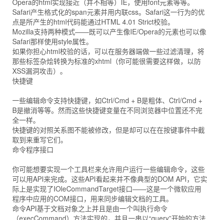
Opera的html实现接近（并不相等）IE，使用font元素等等。
Safari产生格式化的span元素并用内联css。Safari这一行为的优
点是所产生的html代码能通过HTML 4.01 Strict校验。
Mozilla支持两种模式——既可以产生像IE/Opera的元素也可以像
Safari那样使用style属性。
如果你担心html校验的话，可以在服务器端做一些过滤清理，将
那些标签杂烩转换为标准的xhtml（你可能很需要这样做，以防
XSS漏洞攻击）。
快捷键
一些编辑命令支持快捷键，如Ctrl/Cmd + B是粗体、Ctrl/Cmd +
B是撤消等等。然而这些快捷键变量在不同浏览器中位置还不完
全一样。
快捷键的对照关系图不能被修改，但是却可以在在按键事件中截
取到来重写它们。
命令程序接口
你可能想要实现一个工具栏来允许用户运行一些编辑命令，这些
可以用API来完成。这些API看起来并不像典型的DOM API，它实
际上是实现了IOleCommandTarget接口——这是一个微软应用
程序中应用的COM接口，用来同步编辑文档的工具。
命令API基于文档对象之上并且是由一个叫执行命令
（execCommand）方法实现的，并且一串以“query”开始的方法