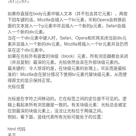
<h1>|</h1>
如果你直接在body元素中输入文本（并不包含其它元素），再按
下回车键的话，Mozilla会插入一个br元素，IE和Opera会转换前
面的文本放入一个p元素中并且插入一个新的p元素，Safari会插
入一个新的div元素。
当在一个div元素中键入时，Safari、Opera和IE将关闭当前div元
素并且插入一个新的div元素，Mozilla将插入一个br元素并且仍然
呆在这个div元素中。
如果在光标外有嵌套的块级（block）元素，所有浏览器都会关闭
（并且复制）最深的元素。光标依然会呆在外部块级元素内。
最关键的：令人惊讶的是，在块级元素的处理上，IE反而是最标
准的！Mozilla会在部分情况下使用br元素代替块级元素，从而使
得原文的显示保持正常。
光标位置
光标是在字符之间移动的。它在标签之间的定位是不可见的。逻
辑上看起来所有浏览器是一致的。有关块级元素：光标总会被定
位到最深的块级元素上，没法让光标位于两端之间。
例如，看下面，竖线代表所有光标可能处于的位置：
html 代码
关于