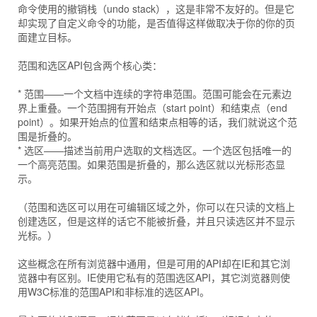
命令使用的撤销栈（undo stack），这是非常不友好的。但是它
却实现了自定义命令的功能，是否值得这样做取决于你的你的页
面建立目标。
范围和选区API包含两个核心类：
* 范围——一个文档中连续的字符串范围。范围可能会在元素边
界上重叠。一个范围拥有开始点（start point）和结束点（end
point）。如果开始点的位置和结束点相等的话，我们就说这个范
围是折叠的。
* 选区——描述当前用户选取的文档选区。一个选区包括唯一的
一个高亮范围。如果范围是折叠的，那么选区就以光标形态显
示。
（范围和选区可以用在可编辑区域之外，你可以在只读的文档上
创建选区，但是这样的话它不能被折叠，并且只读选区并不显示
光标。）
这些概念在所有浏览器中通用，但是可用的API却在IE和其它浏
览器中有区别。IE使用它私有的范围选区API，其它浏览器则使
用W3C标准的范围API和非标准的选区API。