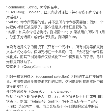
* command：String，命令的名字。
* useDialog：Boolean，显示内建对话框（并不是所有命令都有
对话框）。
* value：命令所需要的值，并不是所有命令都需要值；假如一个
内建的对话框被显示了，那么值是从对话框里获取的。
* 结果：如果命令成功执行，则返回true；如果被用户所取消（用
户取消了对话框）或者执行失败，则返回false。
当没有选择文字的情况下（只有一个光标），所有浏览器都支持
文本格式化命令。假如光标在一个单词中间，IE会将整个单词格
式化掉，而其它浏览器仅仅格式化下一个将要输入的字符，除非
光标提前移动了。
查询命令（QueryCommand）
相对于和文档选区（document selection）相关的工具栏按钮来
说，使用查询命令来查询它们的状态，这可能是所有浏览器中最
健全的支持了。
开启查询命令（QueryCommandEnabled）
根据当前选区的命令是否可以运行，查询命令处于开启或关闭的
状态下。例如：“解除链接（unlink）”只有当光标在一个链接
（link）选区内才可用。而当光标处于不可编辑的区域中的话，