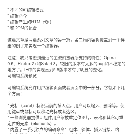
* 不同的可编辑模式
* 编辑命令
* 编辑产生的HTML代码
* 和DOM的配合
这篇文章是两篇系列文章的第一篇，第二篇内容将覆盖到一个详
细的例子来实现一个编辑器。
注意：我只考虑到最近的主流浏览器所支持的特性：Opera
9.5、Firefox 2+和Safari 3，较旧的版本有太多的bug和不稳定的
地方了。IE中的实现直到5.5版本才有了明显的变化。
可编辑系统预览
可编辑系统允许用户编辑页面或者页面中的一部分，它有如下几
个方面：
* 光标（caret）标识当前的插入点。用户可以输入、删除等。使
用键盘或鼠标可以移动光标或者选区。
* 一些浏览器提供UI组件用户缩放重定位图片、表格和其它可重
定位的元素（elements）。
* 内置了一系列独立的编辑命令：粗体、斜体、插入链接、粘