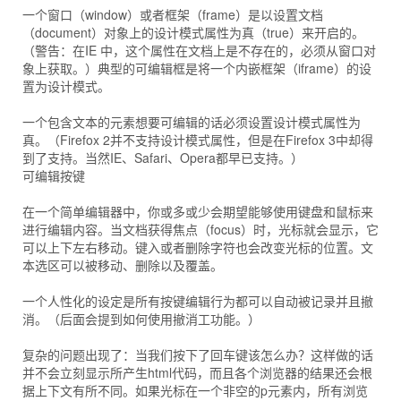
一个窗口（window）或者框架（frame）是以设置文档
（document）对象上的设计模式属性为真（true）来开启的。
（警告：在IE 中，这个属性在文档上是不存在的，必须从窗口对
象上获取。）典型的可编辑框是将一个内嵌框架（iframe）的设
置为设计模式。
一个包含文本的元素想要可编辑的话必须设置设计模式属性为
真。（Firefox 2并不支持设计模式属性，但是在Firefox 3中却得
到了支持。当然IE、Safari、Opera都早已支持。）
可编辑按键
在一个简单编辑器中，你或多或少会期望能够使用键盘和鼠标来
进行编辑内容。当文档获得焦点（focus）时，光标就会显示，它
可以上下左右移动。键入或者删除字符也会改变光标的位置。文
本选区可以被移动、删除以及覆盖。
一个人性化的设定是所有按键编辑行为都可以自动被记录并且撤
消。（后面会提到如何使用撤消工功能。）
复杂的问题出现了：当我们按下了回车键该怎么办？这样做的话
并不会立刻显示所产生html代码，而且各个浏览器的结果还会根
据上下文有所不同。如果光标在一个非空的p元素内，所有浏览