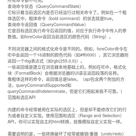
所有命令都不可用。
查询命令状态（QueryCommandState）
它标识着当前选区内是否已经运行过相关命令了。例如在一个粗
体选区中，粗体命令（bold command）的状态就是true。
查询命令返回值（QueryCommandValue）
它是目标选区执行命令后返回的值，对应于执行命令中传入的参
数值。如foreColor返回当前选区的颜色代码（String）。
不同浏览器之间的格式化命令是不同的。例如，foreColor命令在
IE中会返回一个16进制的颜色代码（如#ff0000），其它浏览器则
返回一个rbg表达式（如rgb(255,0,0)）。
一些返回值是建立在浏览器本地基础上的。例如在IE中，格式化
块（FormatBlock）会根据浏览器的UI语言返回段落的名称。
像粗体这样的命令，返回值总是false。（api包含两个附加的方
法，queryCommandSupported和
queryCommandIndeterminate，但是它们用起来极不可靠。）
范围和选区API
内建的命令经常被用在实际的选区上，但是却不能修改它们的行
为或者自定义实现。使用范围和选区（Range and Selection）
API，你可以实现自主的html转换，就像模拟自定义实现一样。
需要说明的是，一些转换破坏了经常被撤销/重做（undo/redo）