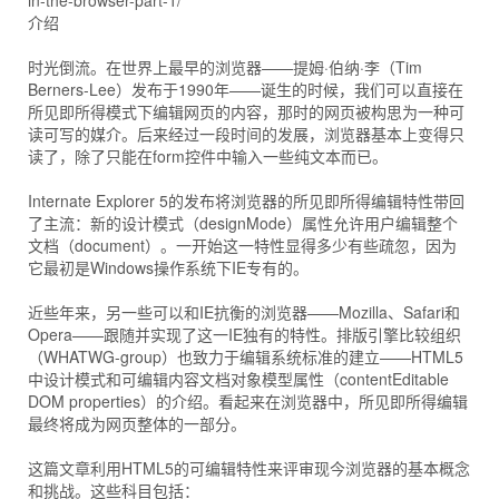
in-the-browser-part-1/
介绍
时光倒流。在世界上最早的浏览器——提姆·伯纳·李（Tim
Berners-Lee）发布于1990年——诞生的时候，我们可以直接在
所见即所得模式下编辑网页的内容，那时的网页被构思为一种可
读可写的媒介。后来经过一段时间的发展，浏览器基本上变得只
读了，除了只能在form控件中输入一些纯文本而已。
Internate Explorer 5的发布将浏览器的所见即所得编辑特性带回
了主流：新的设计模式（designMode）属性允许用户编辑整个
文档（document）。一开始这一特性显得多少有些疏忽，因为
它最初是Windows操作系统下IE专有的。
近些年来，另一些可以和IE抗衡的浏览器——Mozilla、Safari和
Opera——跟随并实现了这一IE独有的特性。排版引擎比较组织
（WHATWG-group）也致力于编辑系统标准的建立——HTML5
中设计模式和可编辑内容文档对象模型属性（contentEditable
DOM properties）的介绍。看起来在浏览器中，所见即所得编辑
最终将成为网页整体的一部分。
这篇文章利用HTML5的可编辑特性来评审现今浏览器的基本概念
和挑战。这些科目包括：