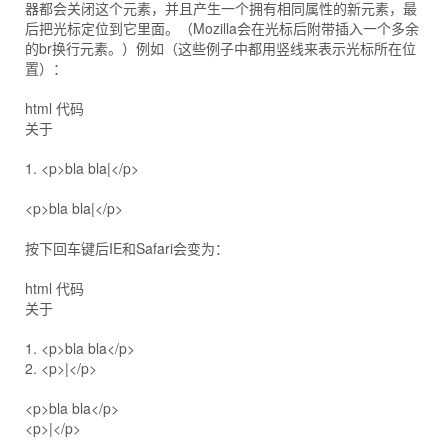
器都会关闭这个元素，并且产生一个拥有相同属性的新元素，最
后把光标定位到它里面。（Mozilla会在光标后附带插入一个多余
的br换行元素。）例如（这些例子中都用竖线来表示光标所在位
置）：
html 代码
关于
1. <p>bla bla|</p>
<p>bla bla|</p>
按下回车键后IE和Safari会变为：
html 代码
关于
1. <p>bla bla</p>
2. <p>|</p>
<p>bla bla</p>
<p>|</p>