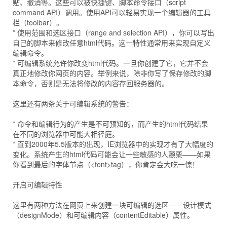
贴、撤消等。这些可以被快捷键、脚本命令接口（script
command API）调用。使用API可以轻易实现一个编辑器的工具
栏（toolbar）。
* 使用范围和选区接口（range and selection API），你可以写出
自己的脚本来修改任意html代码。这一特性通常用来实现自定义
编辑命令。
* 可编辑系统允许你改变html代码。一旦你创建了它，它并不会
真正地修改你网页的内容。举例来说，除非你写了保存修改的脚
本命令，否则是无法将修改的内容存回服务器的。
这里还有两条关于可编辑系统的警告：
* 命令和编辑行为的产生是不可预知的，而产生的html代码结果
在不同的浏览器中可能大相径庭。
* 直到2000年5.5版本的出现，IE浏览器中的实现才有了大幅度的
变化。系统产生的html代码可能会让一些敏感的人颤栗——如果
你看到最后的字体节点（<font>tag），你肯定会大吃一惊！
开启可编辑特性
这里有两种方法在网页上来创建一块可编辑的选区——设计模式
（designMode）和可编辑内容（contentEditable）属性。