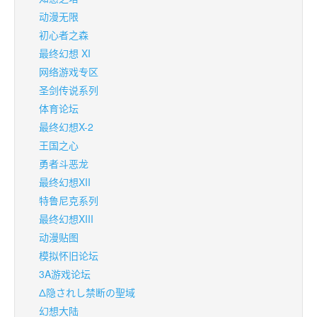
动漫无限
初心者之森
最终幻想 XI
网络游戏专区
圣剑传说系列
体育论坛
最终幻想X-2
王国之心
勇者斗恶龙
最终幻想XII
特鲁尼克系列
最终幻想XIII
动漫贴图
模拟怀旧论坛
3A游戏论坛
Δ隐されし禁断の聖域
幻想大陆