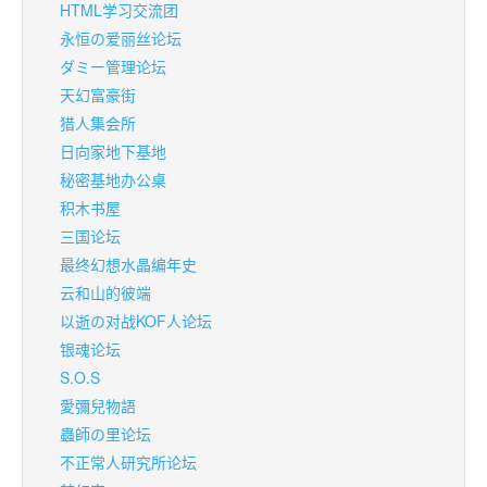
HTML学习交流团
永恒の爱丽丝论坛
ダミー管理论坛
天幻富豪街
猎人集会所
日向家地下基地
秘密基地办公桌
积木书屋
三国论坛
最终幻想水晶编年史
云和山的彼端
以逝の对战KOF人论坛
银魂论坛
S.O.S
愛彌兒物語
蟲師の里论坛
不正常人研究所论坛