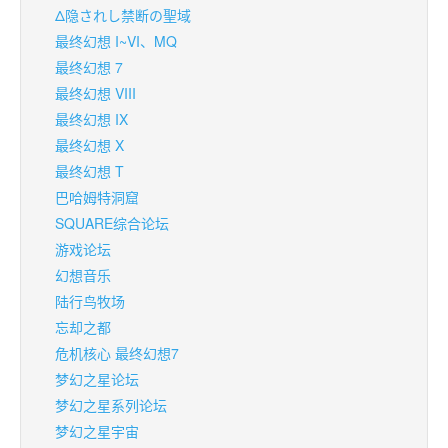
Δ隐されし禁断の聖域
最终幻想 I~VI、MQ
最终幻想 7
最终幻想 VIII
最终幻想 IX
最终幻想 X
最终幻想 T
巴哈姆特洞窟
SQUARE综合论坛
游戏论坛
幻想音乐
陆行鸟牧场
忘却之都
危机核心 最终幻想7
梦幻之星论坛
梦幻之星系列论坛
梦幻之星宇宙