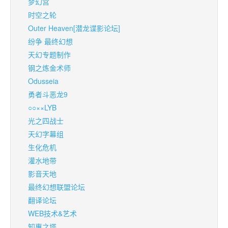
梦幻宫
时空之轮
Outer Heaven[潜龙谍影论坛]
纷争 最终幻想
天幻专题制作
钢之炼金术师
Odusseia
勇者斗恶龙9
○○××LYB
光之四战士
天幻字幕组
生化危机
灌水地带
影音天地
最终幻想联盟论坛
翻译论坛
WEB技术&艺术
知惠之塔