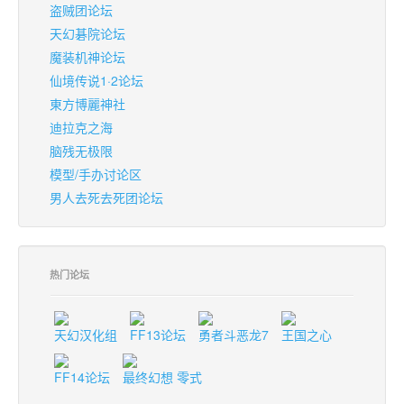
盗贼团论坛
天幻碁院论坛
魔装机神论坛
仙境传说1·2论坛
東方博麗神社
迪拉克之海
脑残无极限
模型/手办讨论区
男人去死去死团论坛
热门论坛
天幻汉化组
FF13论坛
勇者斗恶龙7
王国之心
FF14论坛
最终幻想 零式