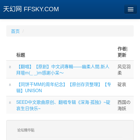
天幻网 FFSKY.COM
首页
首页
/
资讯
作者|
标题
更新
周边
【翻唱】【原創】中文詞專輯——幽柔人間,新人
风见羽
娱乐
拜壇m(_ _)m感謝小呆～
柔
专题
【同饼干MM的周年纪念】【原创存货整理】【专
碇哀
辑】UNISON
相册
SEED中文歌曲原创、翻唱专辑《深海·孤独》~碇
西国の
社区
哀生日快乐~
海妖
旧版临时
论坛精华贴
[登陆] [注册]