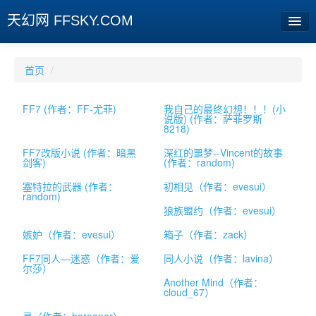
天幻网 FFSKY.COM
首页
首页
/
资讯
FF7 (作者：FF-尤菲)
我自己的最终幻想！！！(小
说版) (作者：萨菲罗斯
周边
8218)
娱乐
FF7改版小说 (作者：暗黑
深红的噩梦--Vincent的故事
剑客)
(作者：random)
专题
塞特拉的武器 (作者：
初相见（作者：evesui）
random)
相册
狼族盟约（作者：evesui）
嫉妒（作者：evesui）
箱子（作者：zack）
社区
FF7同人—迷惑（作者：爱
同人小说（作者：lavina）
旧版临时
尔莎）
Another Mind（作者：
cloud_67）
[登陆] [注册]