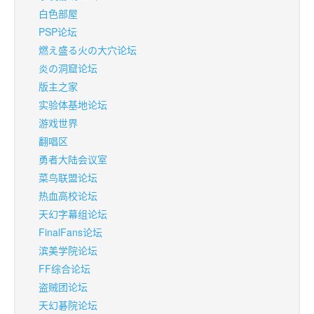
白色部屋
PSP论坛
燃え盛る火の大穴论坛
炎の洞窟论坛
版主之家
实验体基地论坛
游戏世界
翻唱区
勇者大陆会议室
菜鸟联盟论坛
热血高校论坛
天幻字幕组论坛
FinalFans论坛
滨美学院论坛
FF综合论坛
盗贼团论坛
天幻碁院论坛