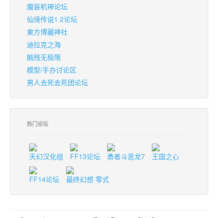
魔装机神论坛
仙境传说1·2论坛
東方博麗神社
迪拉克之海
脑残无极限
模型/手办讨论区
男人去死去死团论坛
热门论坛
天幻汉化组
FF13论坛
勇者斗恶龙7
王国之心
FF14论坛
最终幻想 零式