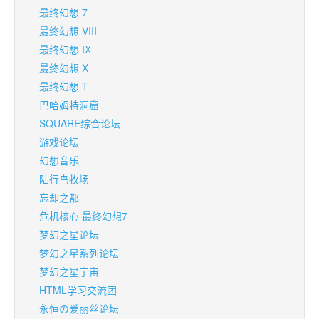
最终幻想 7
最终幻想 VIII
最终幻想 IX
最终幻想 X
最终幻想 T
巴哈姆特洞窟
SQUARE综合论坛
游戏论坛
幻想音乐
陆行鸟牧场
忘却之都
危机核心 最终幻想7
梦幻之星论坛
梦幻之星系列论坛
梦幻之星宇宙
HTML学习交流团
永恒の爱丽丝论坛