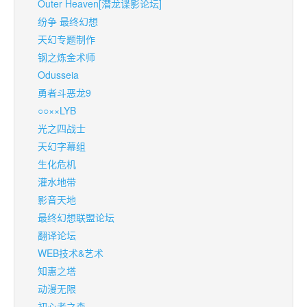
Outer Heaven[潜龙谍影论坛]
纷争 最终幻想
天幻专题制作
钢之炼金术师
Odusseia
勇者斗恶龙9
○○××LYB
光之四战士
天幻字幕组
生化危机
灌水地带
影音天地
最终幻想联盟论坛
翻译论坛
WEB技术&艺术
知惠之塔
动漫无限
初心者之森