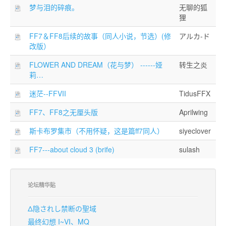
梦与泪的碎痕。
无聊的狐
狸
FF7＆FF8后续的故事（同人小说，节选）(修
アルカ-ド
改版）
FLOWER AND DREAM（花与梦） ------娅
转生之炎
莉…
迷茫--FFVII
TidusFFX
FF7、FF8之无厘头版
Aprilwing
斯卡布罗集市（不用怀疑，这是篇ff7同人）
siyeclover
FF7---about cloud 3 (brife)
sulash
论坛精华贴
Δ隐されし禁断の聖域
最终幻想 I~VI、MQ