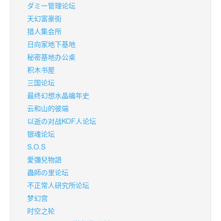
ダミー管理论坛
天幻富豪街
猎人集会所
日向家地下基地
秘密基地办公桌
积木书屋
三国论坛
最终幻想水晶编年史
云和山的彼端
以逝の对战KOF人论坛
银魂论坛
S.O.S
愛彌兒物語
蟲師の里论坛
不正常人研究所论坛
梦幻宫
时空之轮