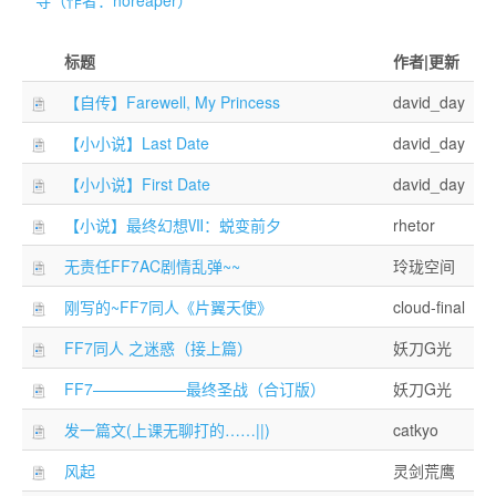
寻（作者：horeaper）
标题
作者|更新
【自传】Farewell, My Princess
david_day
【小小说】Last Date
david_day
【小小说】First Date
david_day
【小说】最终幻想Ⅶ：蜕变前夕
rhetor
无责任FF7AC剧情乱弹~~
玲珑空间
刚写的~FF7同人《片翼天使》
cloud-final
FF7同人 之迷惑（接上篇）
妖刀G光
FF7——————最终圣战（合订版）
妖刀G光
发一篇文(上课无聊打的……||)
catkyo
风起
灵剑荒鹰