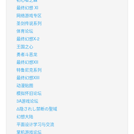
最终幻想 XI
网络游戏专区
圣剑传说系列
体育论坛
最终幻想X-2
王国之心
勇者斗恶龙
最终幻想XII
特鲁尼克系列
最终幻想XIII
动漫贴图
模拟怀旧论坛
3A游戏论坛
Δ隐されし禁断の聖域
幻想大陆
平面设计学习与交流
掌机游戏论坛