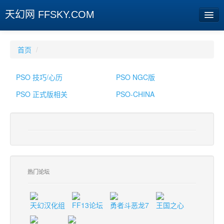
天幻网 FFSKY.COM
首页
首页
/
资讯
PSO 技巧/心历
PSO NGC版
周边
PSO 正式版相关
PSO-CHINA
娱乐
专题
相册
社区
热门论坛
旧版临时
天幻汉化组
FF13论坛
勇者斗恶龙7
王国之心
[登陆] [注册]