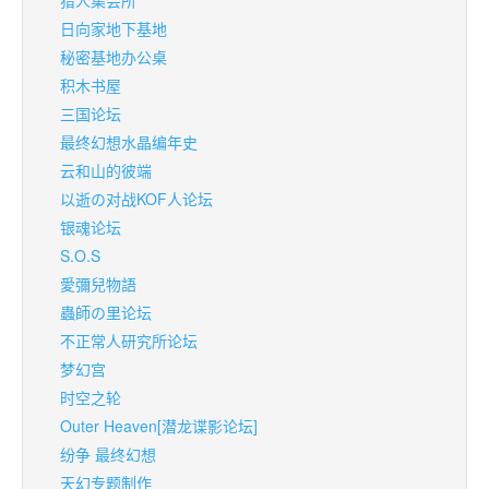
猎人集会所
日向家地下基地
秘密基地办公桌
积木书屋
三国论坛
最终幻想水晶编年史
云和山的彼端
以逝の对战KOF人论坛
银魂论坛
S.O.S
愛彌兒物語
蟲師の里论坛
不正常人研究所论坛
梦幻宫
时空之轮
Outer Heaven[潜龙谍影论坛]
纷争 最终幻想
天幻专题制作