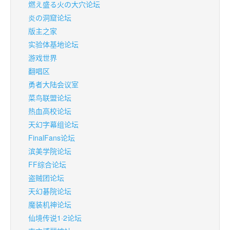
燃え盛る火の大穴论坛
炎の洞窟论坛
版主之家
实验体基地论坛
游戏世界
翻唱区
勇者大陆会议室
菜鸟联盟论坛
热血高校论坛
天幻字幕组论坛
FinalFans论坛
滨美学院论坛
FF综合论坛
盗贼团论坛
天幻碁院论坛
魔装机神论坛
仙境传说1·2论坛