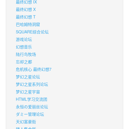
最终幻想 IX
最终幻想 X
最终幻想 T
巴哈姆特洞窟
SQUARE综合论坛
游戏论坛
幻想音乐
陆行鸟牧场
忘却之都
危机核心 最终幻想7
梦幻之星论坛
梦幻之星系列论坛
梦幻之星宇宙
HTML学习交流团
永恒の爱丽丝论坛
ダミー管理论坛
天幻富豪街