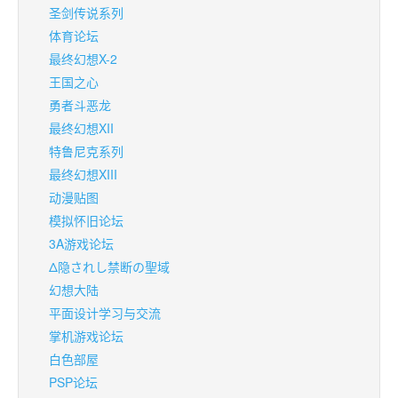
圣剑传说系列
体育论坛
最终幻想X-2
王国之心
勇者斗恶龙
最终幻想XII
特鲁尼克系列
最终幻想XIII
动漫贴图
模拟怀旧论坛
3A游戏论坛
Δ隐されし禁断の聖域
幻想大陆
平面设计学习与交流
掌机游戏论坛
白色部屋
PSP论坛