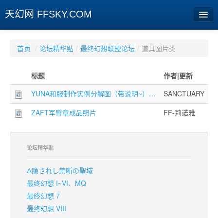
天幻网 FFSKY.COM
首页
首页
/
论坛精华贴
/
最终幻想联盟论坛
/
道具图片类
资讯
标题
作者|更新
周边
YUNA和服制作实例分解图（带说明~）…
SANCTUARY
娱乐
ZAFT军臂章成品照片
FF-莉诺雅
专题
相册
论坛精华贴
社区
Δ隐されし禁断の聖域
旧版临时
最终幻想 I~VI、MQ
最终幻想 7
最终幻想 VIII
[登陆] [注册]