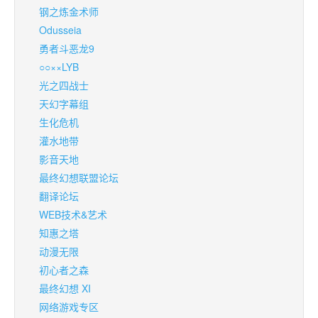
钢之炼金术师
Odusseia
勇者斗恶龙9
○○××LYB
光之四战士
天幻字幕组
生化危机
灌水地带
影音天地
最终幻想联盟论坛
翻译论坛
WEB技术&艺术
知惠之塔
动漫无限
初心者之森
最终幻想 XI
网络游戏专区