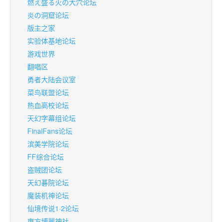
燃え盛る火の大穴论坛
炎の洞窟论坛
版主之家
实验体基地论坛
游戏世界
翻唱区
勇者大陆会议室
菜鸟联盟论坛
热血高校论坛
天幻字幕组论坛
FinalFans论坛
滨美学院论坛
FF综合论坛
盗贼团论坛
天幻碁院论坛
魔装机神论坛
仙境传说1·2论坛
東方博麗神社