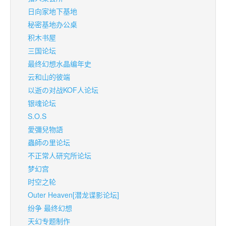
日向家地下基地
秘密基地办公桌
积木书屋
三国论坛
最终幻想水晶编年史
云和山的彼端
以逝の对战KOF人论坛
银魂论坛
S.O.S
愛彌兒物語
蟲師の里论坛
不正常人研究所论坛
梦幻宫
时空之轮
Outer Heaven[潜龙谍影论坛]
纷争 最终幻想
天幻专题制作