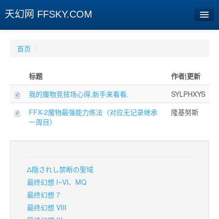
天幻网 FFSKY.COM
首页
首页
/
资讯
标题
作者|更新
周边
我的魔物竞技场心得,新手来看看.
SYLPHXYS
娱乐
FFX-2魔物最强能力练法（对应无记录继承
隆基努斯
一周目）
专题
相册
社区
Δ隐されし禁断の聖域
最终幻想 I~VI、MQ
旧版临时
最终幻想 7
最终幻想 VIII
[登陆] [注册]