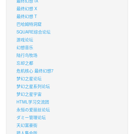
最终幻想 IX
最终幻想 X
最终幻想 T
巴哈姆特洞窟
SQUARE综合论坛
游戏论坛
幻想音乐
陆行鸟牧场
忘却之都
危机核心 最终幻想7
梦幻之星论坛
梦幻之星系列论坛
梦幻之星宇宙
HTML学习交流团
永恒の爱丽丝论坛
ダミー管理论坛
天幻富豪街
猎人集会所