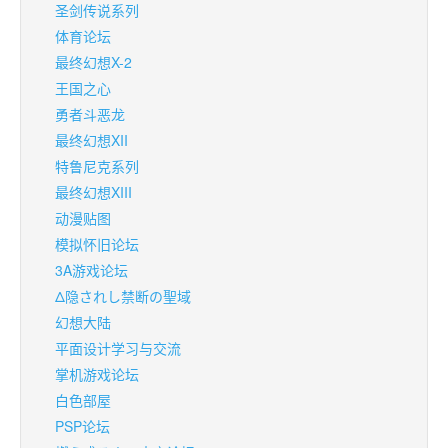
圣剑传说系列
体育论坛
最终幻想X-2
王国之心
勇者斗恶龙
最终幻想XII
特鲁尼克系列
最终幻想XIII
动漫贴图
模拟怀旧论坛
3A游戏论坛
Δ隐されし禁断の聖域
幻想大陆
平面设计学习与交流
掌机游戏论坛
白色部屋
PSP论坛