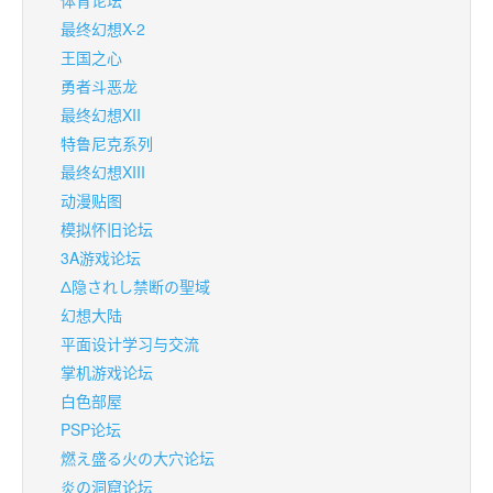
体育论坛
最终幻想X-2
王国之心
勇者斗恶龙
最终幻想XII
特鲁尼克系列
最终幻想XIII
动漫贴图
模拟怀旧论坛
3A游戏论坛
Δ隐されし禁断の聖域
幻想大陆
平面设计学习与交流
掌机游戏论坛
白色部屋
PSP论坛
燃え盛る火の大穴论坛
炎の洞窟论坛