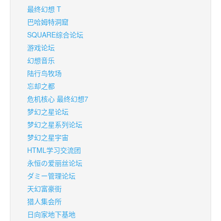
最终幻想 T
巴哈姆特洞窟
SQUARE综合论坛
游戏论坛
幻想音乐
陆行鸟牧场
忘却之都
危机核心 最终幻想7
梦幻之星论坛
梦幻之星系列论坛
梦幻之星宇宙
HTML学习交流团
永恒の爱丽丝论坛
ダミー管理论坛
天幻富豪街
猎人集会所
日向家地下基地