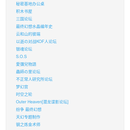
秘密基地办公桌
积木书屋
三国论坛
最终幻想水晶编年史
云和山的彼端
以逝の对战KOF人论坛
银魂论坛
S.O.S
愛彌兒物語
蟲師の里论坛
不正常人研究所论坛
梦幻宫
时空之轮
Outer Heaven[潜龙谍影论坛]
纷争 最终幻想
天幻专题制作
钢之炼金术师