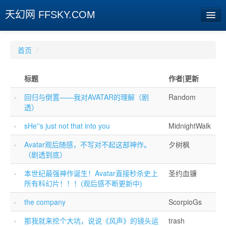
天幻网 FFSKY.COM
首页
首页
/
资讯
标题
作者|更新
周边
回归与倒置——我对AVATAR的理解（剧
Random
透）
娱乐
sHe''s just not that into you
MidnightWalk
专题
Avatar观后随感，不写对不起这部神作。
夕树枫
相册
（剧透到底）
社区
本世纪最强神作诞生！Avatar直接秒杀史上
圣约血镰
所有科幻片！！！(观后感不断更新中)
旧版临时
the company
ScorpioGs
[登陆] [注册]
那我就来挖个大坑，说说《风声》的镜头运
trash