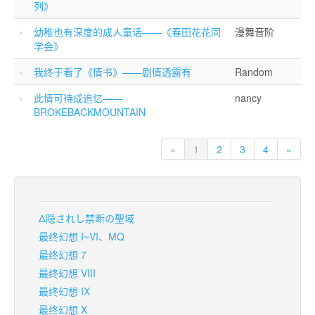
列》
幼稚也有深度的成人童话——《春田花花同
漫舞音阶
学会》
我终于看了《情书》——剧情透露有
Random
此情可待成追忆——
nancy
BROKEBACKMOUNTAIN
«
1
2
3
4
»
Δ隐されし禁断の聖域
最终幻想 I~VI、MQ
最终幻想 7
最终幻想 VIII
最终幻想 IX
最终幻想 X