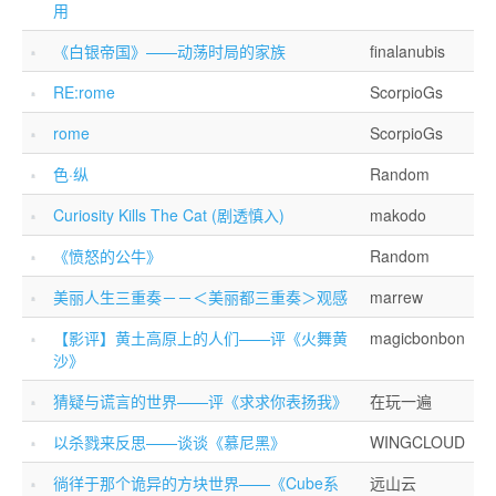
用
《白银帝国》——动荡时局的家族
finalanubis
RE:rome
ScorpioGs
rome
ScorpioGs
色·纵
Random
Curiosity Kills The Cat (剧透慎入)
makodo
《愤怒的公牛》
Random
美丽人生三重奏－－＜美丽都三重奏＞观感
marrew
【影评】黄土高原上的人们——评《火舞黄
magicbonbon
沙》
猜疑与谎言的世界——评《求求你表扬我》
在玩一遍
以杀戮来反思——谈谈《慕尼黑》
WINGCLOUD
徜徉于那个诡异的方块世界——《Cube系
远山云