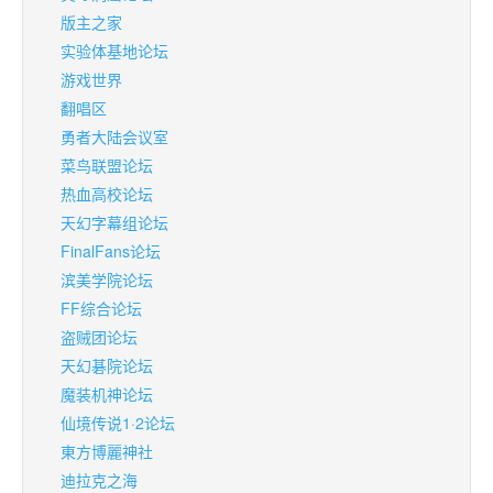
版主之家
实验体基地论坛
游戏世界
翻唱区
勇者大陆会议室
菜鸟联盟论坛
热血高校论坛
天幻字幕组论坛
FinalFans论坛
滨美学院论坛
FF综合论坛
盗贼团论坛
天幻碁院论坛
魔装机神论坛
仙境传说1·2论坛
東方博麗神社
迪拉克之海