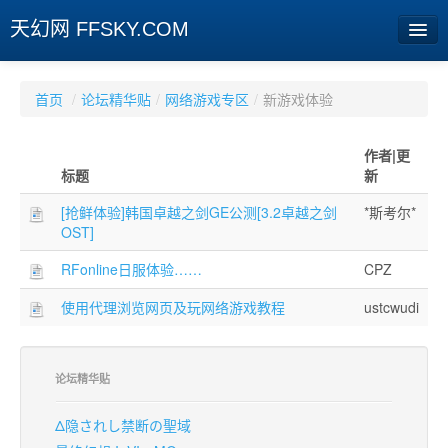
天幻网 FFSKY.COM
首页
首页
/
论坛精华贴
/
网络游戏专区
/
新游戏体验
资讯
作者|更
标题
新
周边
[抢鲜体验]韩国卓越之剑GE公测[3.2卓越之剑
*斯考尔*
娱乐
OST]
专题
RFonline日服体验……
CPZ
相册
使用代理浏览网页及玩网络游戏教程
ustcwudi
社区
旧版临时
论坛精华贴
Δ隐されし禁断の聖域
[登陆] [注册]