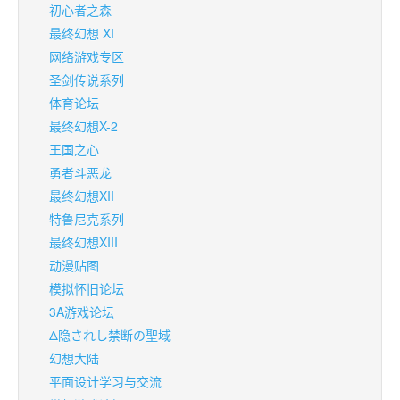
初心者之森
最终幻想 XI
网络游戏专区
圣剑传说系列
体育论坛
最终幻想X-2
王国之心
勇者斗恶龙
最终幻想XII
特鲁尼克系列
最终幻想XIII
动漫贴图
模拟怀旧论坛
3A游戏论坛
Δ隐されし禁断の聖域
幻想大陆
平面设计学习与交流