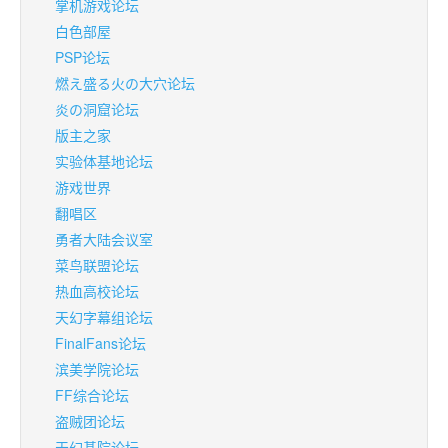
掌机游戏论坛
白色部屋
PSP论坛
燃え盛る火の大穴论坛
炎の洞窟论坛
版主之家
实验体基地论坛
游戏世界
翻唱区
勇者大陆会议室
菜鸟联盟论坛
热血高校论坛
天幻字幕组论坛
FinalFans论坛
滨美学院论坛
FF综合论坛
盗贼团论坛
天幻碁院论坛