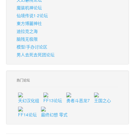
魔装机神论坛
仙境传说1·2论坛
東方博麗神社
迪拉克之海
脑残无极限
模型/手办讨论区
男人去死去死团论坛
热门论坛
天幻汉化组
FF13论坛
勇者斗恶龙7
王国之心
FF14论坛
最终幻想 零式