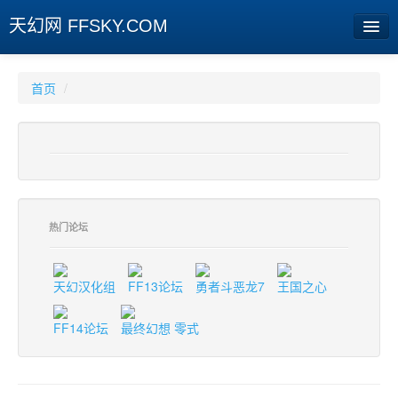
天幻网 FFSKY.COM
首页
首页
/
资讯
周边
娱乐
专题
热门论坛
相册
天幻汉化组
FF13论坛
勇者斗恶龙7
王国之心
社区
FF14论坛
最终幻想 零式
旧版临时
[登陆] [注册]