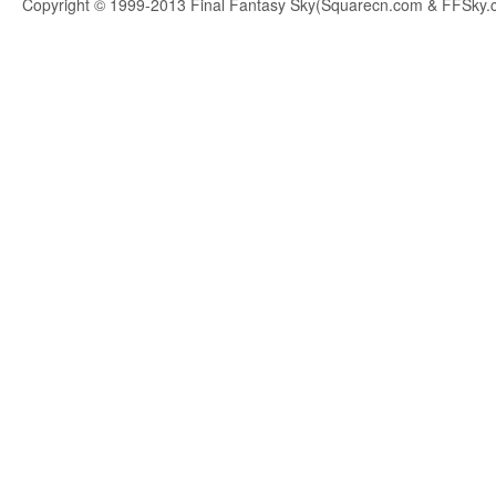
Copyright © 1999-2013 Final Fantasy Sky(Squarecn.com & FFSky.c