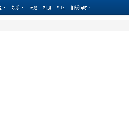
边
娱乐
专题
相册
社区
旧版临时