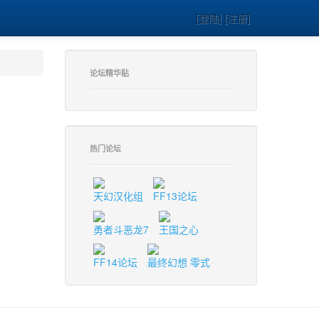
[登陆] [注册]
论坛精华贴
热门论坛
天幻汉化组
FF13论坛
勇者斗恶龙7
王国之心
FF14论坛
最终幻想 零式