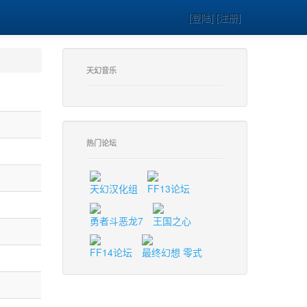
[登陆] [注册]
天幻音乐
热门论坛
天幻汉化组
FF13论坛
勇者斗恶龙7
王国之心
FF14论坛
最终幻想 零式