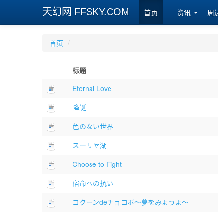
天幻网 FFSKY.COM
首页
资讯
周
首页
/
标题
Eternal Love
降誕
色のない世界
スーリヤ湖
Choose to Fight
宿命への抗い
コクーンdeチョコボ～夢をみようよ～