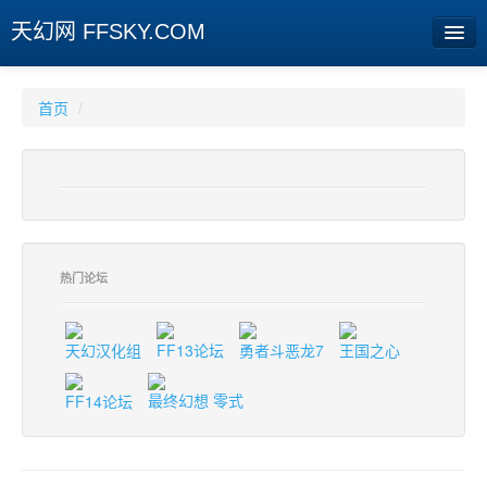
天幻网 FFSKY.COM
首页
首页
/
资讯
周边
娱乐
专题
热门论坛
相册
天幻汉化组
FF13论坛
勇者斗恶龙7
王国之心
社区
FF14论坛
最终幻想 零式
旧版临时
[登陆] [注册]