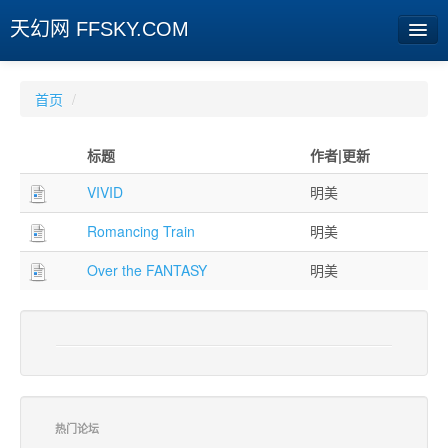
天幻网 FFSKY.COM
首页
首页
/
资讯
标题
作者|更新
周边
VIVID
明美
娱乐
Romancing Train
明美
专题
Over the FANTASY
明美
相册
社区
旧版临时
[登陆] [注册]
热门论坛