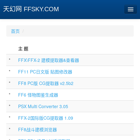
天幻网 FFSKY.COM
首页
首页
/
资讯
主 题
周边
*
FFX\FFX-2 建模提取器&查看器
娱乐
*
FF11 PC日文版 贴图修改器
专题
*
FF8 PC版 CG提取器 v2.5b2
相册
*
FF6 怪物图鉴生成器
社区
*
PSX Multi Converter 3.05
旧版临时
*
FFX-2国际版CG提取器 1.09
*
FF8战斗建模浏览器
[登陆] [注册]