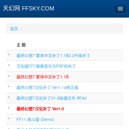
天幻网 FFSKY.COM
首页
首页
/
资讯
主 题
周边
*
最终幻想7 繁体中文补丁1.1B2.2升级补丁
娱乐
*
汉化版FF7替换音乐为PSF的补丁
专题
*
最终幻想7 繁体中文补丁1.1B
相册
*
最终幻想7汉化补丁 Ver1.1a修正版
社区
*
最终幻想7汉化补丁V1.0缺漏文件-ffff.tbl
旧版临时
*
最终幻想7汉化补丁 Ver1.0
*
FF11 格斗版 (Demo)
[登陆] [注册]