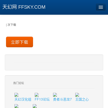
天幻网 FFSKY.COM
首页
| 次下载
资讯
周边
娱乐
专题
相册
社区
热门论坛
旧版临时
天幻汉化组
FF13论坛
勇者斗恶龙7
王国之心
[登陆] [注册]