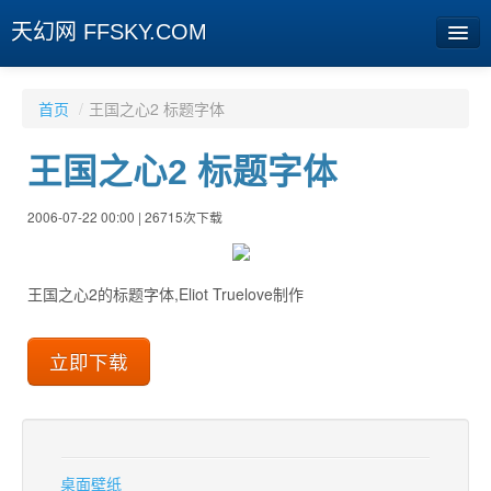
天幻网 FFSKY.COM
首页
首页
/
王国之心2 标题字体
资讯
王国之心2 标题字体
周边
2006-07-22 00:00 | 26715次下载
娱乐
专题
王国之心2的标题字体,Eliot Truelove制作
相册
社区
旧版临时
[登陆] [注册]
桌面壁纸