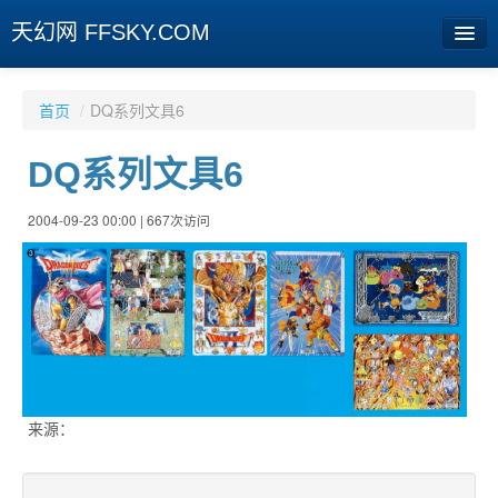
天幻网 FFSKY.COM
首页
首页
/
DQ系列文具6
资讯
DQ系列文具6
周边
2004-09-23 00:00 | 667次访问
娱乐
专题
相册
社区
旧版临时
来源：
[登陆] [注册]