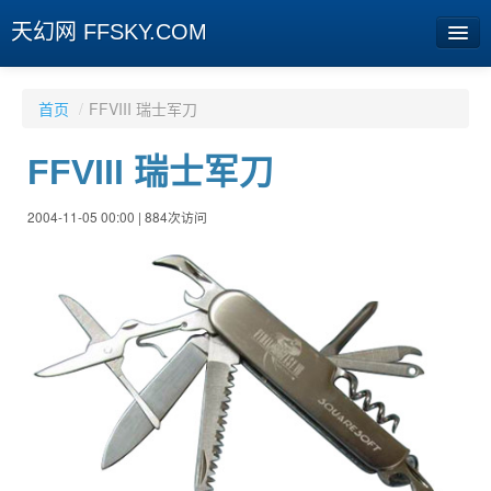
天幻网 FFSKY.COM
首页
首页
/
FFVIII 瑞士军刀
资讯
FFVIII 瑞士军刀
周边
2004-11-05 00:00 | 884次访问
娱乐
专题
相册
社区
旧版临时
[登陆] [注册]