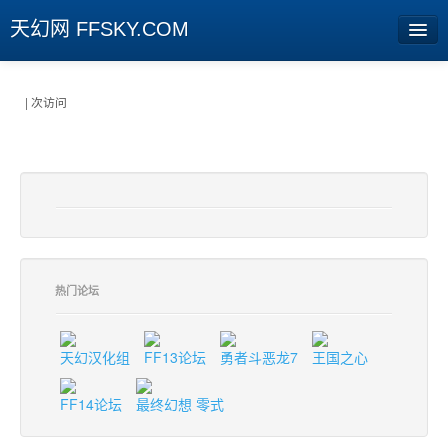
天幻网 FFSKY.COM
首页
| 次访问
资讯
周边
娱乐
专题
热门论坛
相册
社区
天幻汉化组
FF13论坛
勇者斗恶龙7
王国之心
旧版临时
FF14论坛
最终幻想 零式
[登陆] [注册]