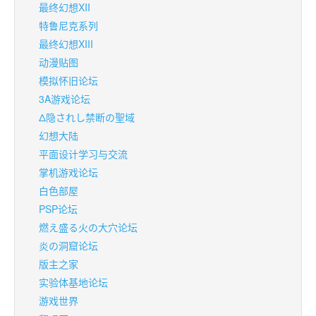
最终幻想XII
特鲁尼克系列
最终幻想XIII
动漫贴图
模拟怀旧论坛
3A游戏论坛
Δ隐されし禁断の聖域
幻想大陆
平面设计学习与交流
掌机游戏论坛
白色部屋
PSP论坛
燃え盛る火の大穴论坛
炎の洞窟论坛
版主之家
实验体基地论坛
游戏世界