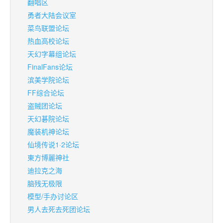
翻唱区
勇者大陆会议室
菜鸟联盟论坛
热血高校论坛
天幻字幕组论坛
FinalFans论坛
滨美学院论坛
FF综合论坛
盗贼团论坛
天幻碁院论坛
魔装机神论坛
仙境传说1·2论坛
東方博麗神社
迪拉克之海
脑残无极限
模型/手办讨论区
男人去死去死团论坛