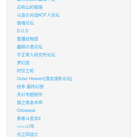
云和山的彼端
以逝の对战KOF人论坛
银魂论坛
S.O.S
愛彌兒物語
蟲師の里论坛
不正常人研究所论坛
梦幻宫
时空之轮
Outer Heaven[潜龙谍影论坛]
纷争 最终幻想
天幻专题制作
钢之炼金术师
Odusseia
勇者斗恶龙9
○○××LYB
光之四战士