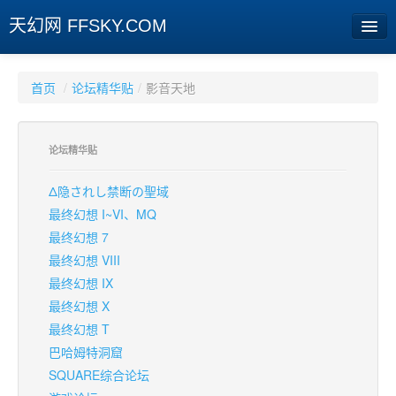
天幻网 FFSKY.COM
首页
首页
/
论坛精华贴
/
影音天地
资讯
论坛精华贴
周边
娱乐
Δ隐されし禁断の聖域
最终幻想 I~VI、MQ
专题
最终幻想 7
最终幻想 VIII
相册
最终幻想 IX
社区
最终幻想 X
最终幻想 T
旧版临时
巴哈姆特洞窟
SQUARE综合论坛
[登陆] [注册]