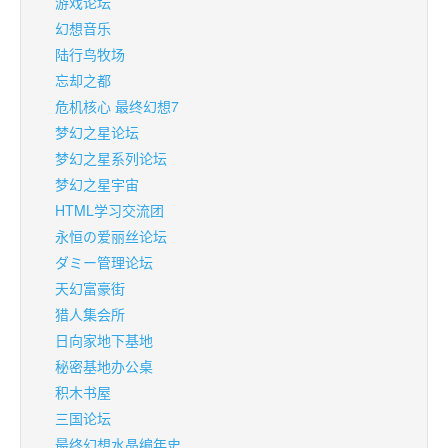
游戏论坛
幻想音乐
陆行鸟牧场
忘却之都
危机核心 最终幻想7
梦幻之星论坛
梦幻之星系列论坛
梦幻之星宇宙
HTML学习交流团
永恒の爱丽丝论坛
ダミー管理论坛
天幻富豪街
猎人集会所
日向家地下基地
秘密基地办公桌
积木书屋
三国论坛
最终幻想水晶编年史